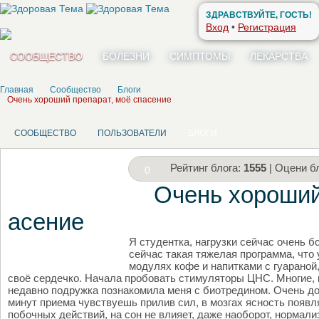
ЗДРАВСТВУЙТЕ, ГОСТЬ!
Вход
•
Регистрация
СООБЩЕСТВО
БОЛЕЗНИ
СИМПТОМЫ
ЛЕКАРСТВА
Главная
Сообщество
Блоги
Очень хороший препарат, моё спасение
СООБЩЕСТВО
ПОЛЬЗОВАТЕЛИ
БЛОГИ
Рейтинг блога:
1555
| Оцени бл
0
Очень хороший
асение
Я студентка, нагрузки сейчас очень б
НАПИШИТЕ СВОЙ БЛОГ
сейчас такая тяжелая программа, что
модулях кофе и напитками с гуараной,
своё сердечко. Начала пробовать стимуляторы ЦНС. Многие, 
недавно подружка познакомила меня с биотредином. Очень дов
минут приема чувствуешь прилив сил, в мозгах ясность появля
побочных действий, на сон не влияет, даже наоборот, нормал