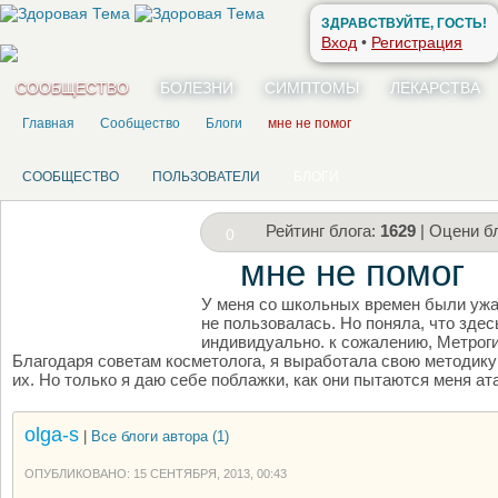
ЗДРАВСТВУЙТЕ, ГОСТЬ!
Вход
•
Регистрация
СООБЩЕСТВО
БОЛЕЗНИ
СИМПТОМЫ
ЛЕКАРСТВА
Главная
Сообщество
Блоги
мне не помог
СООБЩЕСТВО
ПОЛЬЗОВАТЕЛИ
БЛОГИ
Рейтинг блога:
1629
| Оцени бл
0
мне не помог
У меня со школьных времен были ужа
НАПИШИТЕ СВОЙ БЛОГ
не пользовалась. Но поняла, что зде
индивидуально. к сожалению, Метрогил
Благодаря советам косметолога, я выработала свою методику 
их. Но только я даю себе поблажки, как они пытаются меня ата
olga-s
|
Все блоги автора (1)
ОПУБЛИКОВАНО: 15 СЕНТЯБРЯ, 2013, 00:43