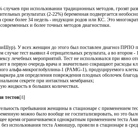
8% случаев при использовании традиционных методов, грозят р
тельных результатах (2-22%) беременная подвергается необосн
 сроке более 34 недель - индукции родов или КС. Это многокр
е современных и более точных методов диагностики.
ниШур). У всех женщин до этого был поставлен диагноз ПРПО п
 случае тест выявил 4 отрицательных результата, а во втором -
ксу лечебных мероприятий. Тест не использовался при явно ото
ают в первую очередь врача и значительно сокращают расходы к
ого альфа-микроглобуллина-1 (PAMG-1), продуцируемого клетка
 маркера для определения повреждения плодных оболочек благо
инальном секрете при интактных мембранах;
ую жидкость в больших количествах.
я тестов
[/i]
тельность пребывания женщины в стационаре с применением тест
еменную можно было вообще не госпитализировать, но это было т
оящее время ограничиваемся однократным применением теста Ам
ез использования теста Амнишур, провели в стационаре в средн