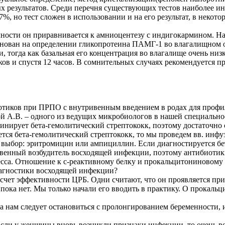
х результатов. Среди перечня существующих тестов наиболее
, но тест сложен в использовании и на его результат, в некот
чности он приравнивается к амниоцентезу с индигокармином. На
снован на определении гликопротеина ПАМГ-1 во влагалищном о
 тогда как базальная его концентрация во влагалище очень низк
ов и спустя 12 часов. В сомнительных случаях рекомендуется пр
отиков при ПРПО с внутривенным введением в родах для профил
й А.В. – одного из ведущих микробиологов в нашей специальност
ирует бета-гемолитический стрептококк, поэтому достаточно од
ается бета-гемолитический стрептококк, то мы проведем вв. и
 выбор: эритромицин или ампициллин. Если диагностируется бет
ственный возбудитель восходящей инфекции, поэтому антибиоти
а. Отношение к с-реактивному белку и прокальцитониновому те
иагностики восходящей инфекции?
счет эффективности ЦРБ. Одни считают, что он проявляется при 
 пока нет. Мы только начали его вводить в практику. О прокаль
да нам следует остановиться с пролонгированием беременности,
Если у женщины вновь возникли признаки инфекции, то очень в