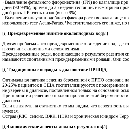
· Выявление фетального фибронектина (fFN) во влагалище при
дней (90-94%), причем до 35 недели гестации, несмотря на п
дней риск ПР очень низок (всего 9%).
· Выявление инсулинподобного фактора роста во влагалище пр
использовать тест Actim-Partus. Чувствительность его ниже, н
[i]
Преждевременное излитие околоплодных вод
[/i]
Другая проблема - это преждевременное отхождение вод, где 
грозит инфекционными осложнениями.
Преждевременные роды, возникающие в результате развития с
называются спонтанными преждевременными родами. Они сост
[i]
Традиционные подходы к диагностике ПРПО
[/i]
Оптимальная тактика ведения беременной с ПРПО основана на
20-25% пациенток в США госпитализируются с подозрением на
не уверены в диагнозе, поставленном только на основании осмо
При принятии решения о пролонгировании этой беременности 
диагноза.
Если взглянуть на статистику, то мы видим, что вероятность в
нулевая.
Острая (РДС, сепсис, ВЖК, НЭК) и хроническая (синдром Терри
[i]
Экономические аспекты ложных результатов
[/i]