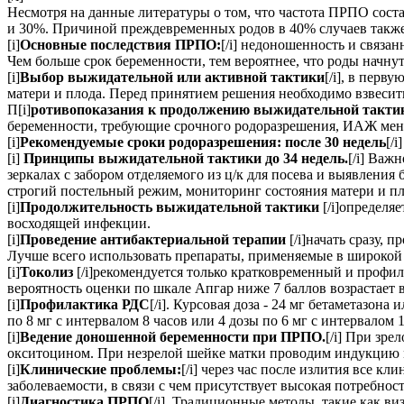
Несмотря на данные литературы о том, что частота ПРПО соста
и 30%. Причиной преждевременных родов в 40% случаев такж
[i]
Основные последствия ПРПО:
[/i] недоношенность и связа
Чем больше срок беременности, тем вероятнее, что роды начнут
[i]
Выбор выжидательной или активной тактики
[/i], в перв
матери и плода. Перед принятием решения необходимо взвеси
П[i]
ротивопоказания к продолжению выжидательной такти
беременности, требующие срочного родоразрешения, ИАЖ менее 
[i]
Рекомендуемые сроки родоразрешения: после 30 недель
[/
[i]
Принципы выжидательной тактики до 34 недель.
[/i] Важ
зеркалах с забором отделяемого из ц/к для посева и выявления
строгий постельный режим, мониторинг состояния матери и п
[i]
Продолжительность выжидательной тактики
[/i]определя
восходящей инфекции.
[i]
Проведение антибактериальной терапии
[/i]начать сразу,
Лучше всего использовать препараты, применяемые в широкой
[i]
Токолиз
[/i]рекомендуется только кратковременный и профи
вероятность оценки по шкале Апгар ниже 7 баллов возрастает в 
[i]
Профилактика РДС
[/i]. Курсовая доза - 24 мг бетаметазон
по 8 мг с интервалом 8 часов или 4 дозы по 6 мг с интервалом 1
[i]
Ведение доношенной беременности при ПРПО.
[/i] При зр
окситоцином. При незрелой шейке матки проводим индукцию 
[i]
Клинические проблемы:
[/i] через час после излития все к
заболеваемости, в связи с чем присутствует высокая потребнос
[i]
Диагностика ПРПО
[/i]. Традиционные методы, такие как 