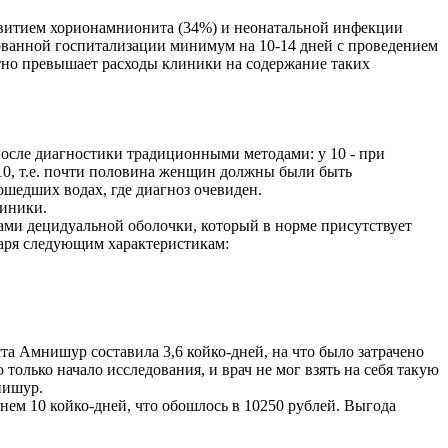
азвитием хорионамнионита (34%) и неонатальной инфекции
ованной госпитализации минимум на 10-14 дней с проведением
атно превышает расходы клиники на содержание таких
осле диагностики традиционными методами: у 10 - при
 10, т.е. почти половина женщин должны были быть
шедших водах, где диагноз очевиден.
линики.
ми децидуальной оболочки, который в норме присутствует
даря следующим характеристикам:
а Амнишур составила 3,6 койко-дней, на что было затрачено
олько начало исследования, и врач не мог взять на себя такую
нишур.
ем 10 койко-дней, что обошлось в 10250 рублей. Выгода