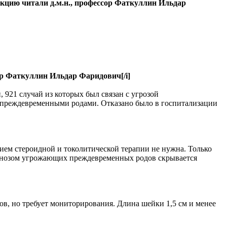
цию читали д.м.н., профессор Фаткуллин Ильдар
ор Фаткуллин Ильдар Фаридович[/i]
921 случай из которых был связан с угрозой
с преждевременными родами. Отказано было в госпитализации
м стероидной и токолитической терапии не нужна. Только
гнозом угрожающих преждевременных родов скрывается
в, но требует мониторирования. Длина шейки 1,5 см и менее