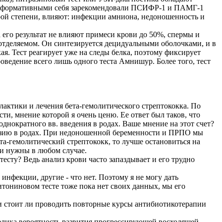
 информативными себя зарекомендовали ПСИФР-1 и ПАМГ-1
орой степени, влияют: инфекции амниона, недоношенность и
 его результат не влияют примеси крови до 50%, спермы и
тделяемом. Он синтезируется децидуальными оболочками, и в
ая. Тест реагирует уже на следы белка, поэтому фиксирует
оведение всего лишь одного теста Амнишур. Более того, тест
актики и лечения бета-гемолитического стрептококка. По
и, мнение которой я очень ценю. Ее ответ был таков, что
нократного вв. введения в родах. Ваше мнение на этот счет?
нфузию в родах. При недоношенной беременности и ПРПО мы
а-гемолитический стрептококк, то лучше остановиться на
ки нужны в любом случае.
сту? Ведь анализ крови часто запаздывает и его трудно
инфекции, другие - что нет. Поэтому я не могу дать
цитониновом тесте тоже пока нет своих данных, мы его
 и стоит ли проводить повторные курсы антибиотикотерапии
елика вероятность развития прогрессирующей восходящей