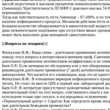
массой недостатков и высоким процентом ложноположительны
(Амнишур). Чувствительность ПСИФР-1 довольно высока 74-97%
переношенность.
Тогда как чувствительность теста Амнишур – 97-100%, и по то
наличие инфекционного процесса. Механизм действия теста о
большом количестве обнаруживается в амниотической жидкости,
даже незначительное подтекание при отсутствии явных признак
может быть выполнен дома женщиной самостоятельно.
[i]
Вопросы по лекциям
[/i]
Фаткуллин И.Ф.: Ваша схема – длительное применение антиби
поводу этого вопроса я интересовался мнением проф. Савичево
длительное применение антибиотиков неэффективно и не элимин
Баев О.Р.: Если женщина не обследована или у нее обнаружив
рекомендуем длительное применение (7 дней) антибиотиков на
ампициллине. Что касается его элиминации, ведь это не един
Фаткуллин И.Ф.: В отношении маркеров инфекционного процесс
читать. Не стоит ли ввести ЦРБ в первый шаг лабораторной д
Баев О.Р.: В литературе присутствуют разноречивые мнения на 
окончательный ответ на этот вопрос, собственного опыта у нас
используем только при сепсисе, в послеродовых осложнениях.
«Перинатальный центр» г. Саратов: Как определить время, ког
при длительном безводном промежутке?
Баев О.Р.: Повторные курсы антибиотиков не рекомендуются. 