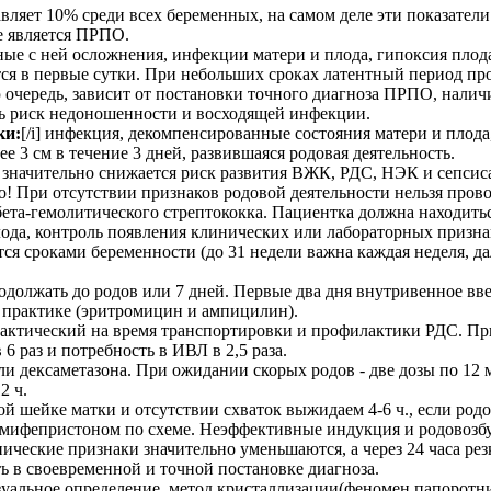
вляет 10% среди всех беременных, на самом деле эти показатели
е является ПРПО.
нные с ней осложнения, инфекции матери и плода, гипоксия плод
ся в первые сутки. При небольших сроках латентный период прод
ую очередь, зависит от постановки точного диагноза ПРПО, нали
ть риск недоношенности и восходящей инфекции.
ки:
[/i] инфекция, декомпенсированные состояния матери и плода
3 см в течение 3 дней, развившаяся родовая деятельность.
i] значительно снижается риск развития ВЖК, РДС, НЭК и сепсис
но! При отсутствии признаков родовой деятельности нельзя про
 бета-гемолитического стрептококка. Пациентка должна находить
лода, контроль появления клинических или лабораторных призн
ется сроками беременности (до 31 недели важна каждая неделя, д
 продолжать до родов или 7 дней. Первые два дня внутривенное 
 практике (эритромицин и ампицилин).
лактический на время транспортировки и профилактики РДС. Пр
6 раз и потребность в ИВЛ в 2,5 раза.
а или дексаметазона. При ожидании скорых родов - две дозы по 12 
2 ч.
елой шейке матки и отсутствии схваток выжидаем 4-6 ч., если ро
мифепристоном по схеме. Неэффективные индукция и родовозбу
линические признаки значительно уменьшаются, а через 24 часа ре
ть в своевременной и точной постановке диагноза.
визуальное определение, метод кристаллизации(феномен папорот