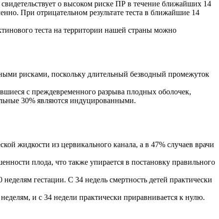
 свидетельствует о высоком риске ПР в течение ближайших 14
енно. При отрицательном результате теста в ближайшие 14
ктинового теста на территории нашей страны можно
езными рисками, поскольку длительный безводный промежуток
авшиеся с преждевременного разрыва плодных оболочек,
альные 30% являются индуцированными.
ой жидкости из цервикального канала, а в 47% случаев врачи
нности плода, что также упирается в постановку правильного
0 неделям гестации. С 34 недель смертность детей практически
неделям, и с 34 недели практически приравнивается к нулю.