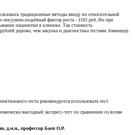
пользовать традиционные методы ввиду их относительной
го инсулино-подобный фактор роста - 1165 руб. Но при
бывание пациентки в клинике. Так стоимость
рублей дороже, чем закупка и диагностика тестами Амнишур.
ектинового теста рекомендуется использовать тест
номически выгодный экспресс-тест по сравнению со всеми
 д.м.н., профессор Баев О.Р.