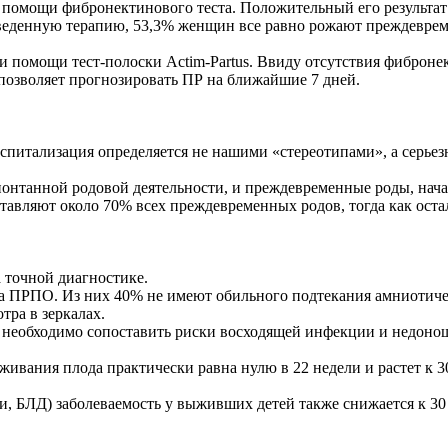
 помощи фибронектинового теста. Положительный его результат
роведенную терапию, 53,3% женщин все равно рожают преждеврем
и помощи тест-полоски Actim-Partus. Ввиду отсутствия фиброне
о позволяет прогнозировать ПР на ближайшие 7 дней.
госпитализация определяется не нашими «стереотипами», а серь
понтанной родовой деятельности, и преждевременные роды, нач
авляют около 70% всех преждевременных родов, тогда как ост
 точной диагностике.
 ПРПО. Из них 40% не имеют обильного подтекания амниотическ
тра в зеркалах.
необходимо сопоставить риски восходящей инфекции и недоноше
ыживания плода практически равна нулю в 22 недели и растет к 3
, БЛД) заболеваемость у выживших детей также снижается к 30 