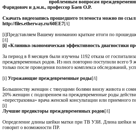
проблемным вопросам преждевременных
Фаридович и д.м.н., профессор Баев О.Р.
Скачать видеозапись прошедшего телемоста можно по ссыл
http://files.etherway.ru/60EE7
[/i]
[i]Представляем Вашему вниманию краткие итоги по прошедш
[/i]
[i] «Клинико-экономическая эффективность диагностики пр
За период в 8 месяцев были изучены 1192 отказа от госпитал
преждевременных родов. Из них повторно поступили всего 9 
только после проведения полного комплекса обследований, у
[i]
Угрожающие преждевременные роды
[/i]
Большинству женщин с тянущими болями внизу живота и сомн
20% женщин с подозрением на преждевременные роды действи
«перестраховка» врача женской консультации или приемного по
[i]
Лучшие предикторы преждевременных родов
[/i]
Определение длины шейки матки при ТВ УЗИ. Длина шейки матк
говорит о возможности ПР.