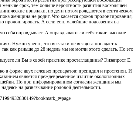
ем меньше срок, тем больше вероятность развития восходящей
линические признаки, но дети потом рождаются в септическом
пока женщина не родит. Что касается сроков пролонгирования,
но пролонгировать. А если есть малейшие подозрения на
ма себя оправдывает. А оправдывают ли себя такие высокие
иях. Нужно учесть, что все-таки не вся доза попадает к
 так как раньше до 28 недель мы не могли этого сделать. Но это
льзуете ли Вы в своей практике простагландины? Энзапрост Е,
ко в форме двух гелевых препаратов: препидил и простенон. И
оказанием является преждевременное излитие околоплодных
вки шейки. Но при информированном согласии женщины мы
 надеясь на развязывание родовой деятельности.
a/171994932830149?bookmark_t=page