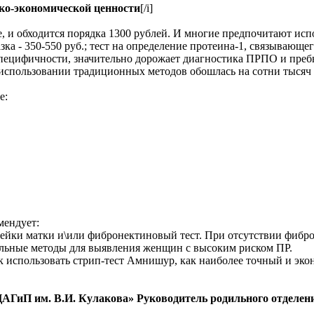
ко-экономической ценности
[/i]
, и обходится порядка 1300 рублей. И многие предпочитают ис
ка - 350-550 руб.; тест на определение протеина-1, связывающе
и специфичности, значительно дорожает диагностика ПРПО и пре
спользовании традиционных методов обошлась на сотни тысяч 
е:
мендует:
йки матки и\или фибронектиновый тест. При отсутствии фиброн
альные методы для выявления женщин с высоким риском ПР.
 использовать стрип-тест Амнишур, как наиболее точный и эко
иП им. В.И. Кулакова» Руководитель родильного отделения,