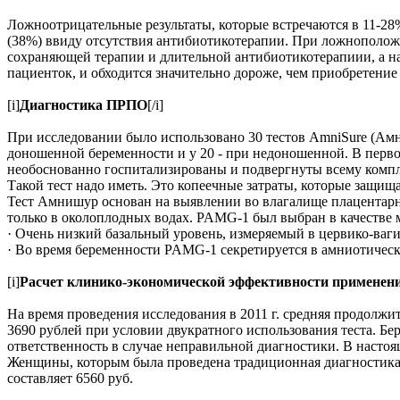
Ложноотрицательные результаты, которые встречаются в 11-2
(38%) ввиду отсутствия антибиотикотерапии. При ложноположи
сохраняющей терапии и длительной антибиотикотерапиии, а на
пациенток, и обходится значительно дороже, чем приобретени
[i]
Диагностика ПРПО
[/i]
При исследовании было использовано 30 тестов AmniSure (Ам
доношенной беременности и у 20 - при недоношенной. В первом
необоснованно госпитализированы и подвергнуты всему компле
Такой тест надо иметь. Это копеечные затраты, которые защищ
Тест Амнишур основан на выявлении во влагалище плацентарн
только в околоплодных водах. PAMG-1 был выбран в качестве
· Очень низкий базальный уровень, измеряемый в цервико-ваг
· Во время беременности PAMG-1 секретируется в амниотическ
[i]
Расчет клинико-экономической эффективности применени
На время проведения исследования в 2011 г. средняя продолжи
3690 рублей при условии двукратного использования теста. Бер
ответственность в случае неправильной диагностики. В наст
Женщины, которым была проведена традиционная диагностика б
составляет 6560 руб.