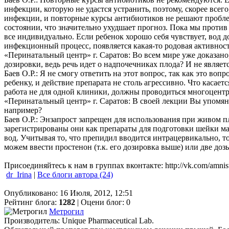
инфекции, которую не удастся устранить, поэтому, скорее всег
инфекции, и повторные курсы антибиотиков не решают проблем
состоянии, что значительно ухудшает прогноз. Пока мы против
все индивидуально. Если ребенок хорошо себя чувствует, вод 
инфекционный процесс, появляется какая-то родовая активност
«Перинатальный центр» г. Саратов: Во всем мире уже доказан
дозировки, ведь речь идет о надпочечниках плода? И не являе
Баев О.Р.: Я не смогу ответить на этот вопрос, так как это во
ребенку, и действие препарата не столь агрессивно. Что касает
работа не для одной клиники, должны проводиться многоцент
«Перинатальный центр» г. Саратов: В своей лекции Вы упомян
например?
Баев О.Р.: Энзапрост запрещен для использования при живом п
зарегистрированы они как препараты для подготовки шейки ма
вод. Учитывая то, что препидил вводится интрацервикально,
можем ввести простенон (т.к. его дозировка выше) или две доз
Присоединяйтесь к нам в группах вконтакте: http://vk.com/amni
dr_Irina
|
Все блоги автора (24)
Опубликовано: 16 Июля, 2012, 12:51
Рейтинг блога:
1282
| Оцени блог:
0
Метрогил
Производитель: Unique Pharmaceutical Lab.