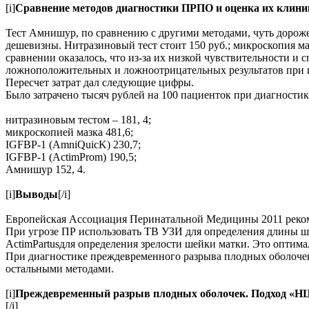
[i]
Сравнение методов диагностики ПРПО и оценка их клини
Тест Амнишур, по сравнению с другими методами, чуть дороже
дешевизны. Нитразиновый тест стоит 150 руб.; микроскопия маз
сравнении оказалось, что из-за их низкой чувствительности 
ложноположительных и ложноотрицательных результатов при и
Пересчет затрат дал следующие цифры.
Было затрачено тысяч рублей на 100 пациенток при диагностик
нитразиновым тестом – 181, 4;
микроскопией мазка 481,6;
IGFBP-1 (AmniQuicK) 230,7;
IGFBP-1 (ActimProm) 190,5;
Амнишур 152, 4.
[i]
Выводы
[/i]
Европейская Ассоциация Перинатальной Медицины 2011 реко
При угрозе ПР использовать ТВ УЗИ для определения длины ше
ActimPartusдля определения зрелости шейки матки. Это оптим
При диагностике преждевременного разрыва плодных оболочек
остальными методами.
[i]
Преждевременный разрыв плодных оболочек. Подход «НЦАГ
[/i]