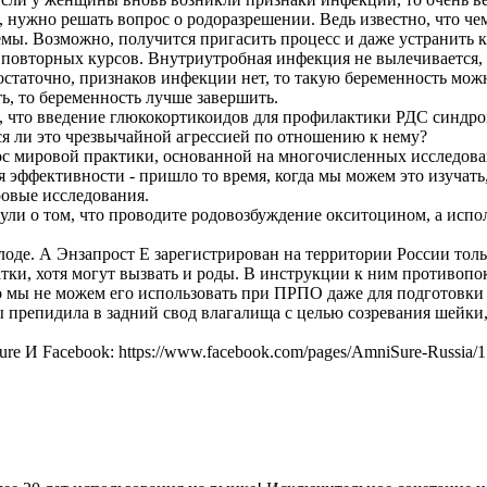
о, нужно решать вопрос о родоразрешении. Ведь известно, что ч
ы. Возможно, получится пригасить процесс и даже устранить к
 повторных курсов. Внутриутробная инфекция не вылечивается, 
достаточно, признаков инфекции нет, то такую беременность мож
ь, то беременность лучше завершить.
о, что введение глюкокортикоидов для профилактики РДС синдро
тся ли это чрезвычайной агрессией по отношению к нему?
прос мировой практики, основанной на многочисленных исследован
ся эффективности - пришло то время, когда мы можем это изучать,
ровые исследования.
ули о том, что проводите родовозбуждение окситоцином, а испо
лоде. А Энзапрост Е зарегистрирован на территории России толь
тки, хотя могут вызвать и роды. В инструкции к ним противоп
 то мы не можем его использовать при ПРПО даже для подгото
ы препидила в задний свод влагалища с целью созревания шейки,
sure И Facebook: https://www.facebook.com/pages/AmniSure-Russi