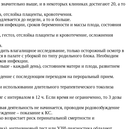
 значительно выше, и в некоторых клиниках достигают 20, а то
а, отслойка плаценты, кровотечения.
левается до недели, а то и больше.
чия инфекции, сроков беременности и массы плода, состояния
, гестоз, отслойка плаценты и кровотечение, осложнения
а.
водить влагалищное исследование, только осторожный осмотр в
ся в палате с уборкой по типу родильного блока. Необходим
аков инфекции.
альше - каждый день), состоянием матери и плода, развитием
введение с последующим переходом на пероральный прием.
и использовании длительного терапевтического токолиза
мг с интервалом в 12 ч. Если время не ограниченно, то 3 дозы
довая деятельность не начинается, проводим родовозбуждение
ждение – показание к КС.
зко возрастает риск перинатальной смертности и
ника), нитразиновый тест или УЗИ-диагностика обладают