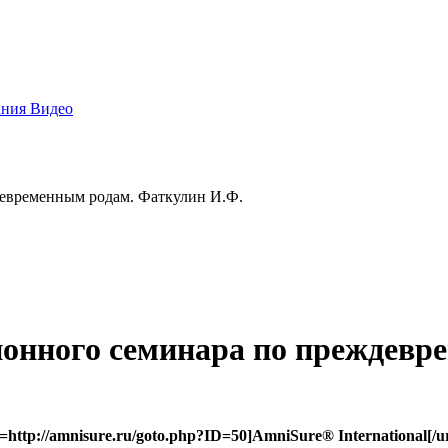
ания
Видео
девременным родам. Фаткулин И.Ф.
ионного семинара по преждев
http://amnisure.ru/goto.php?ID=50]AmniSure® International[/