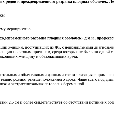
 родов и преждевременного разрыва плодных оболочек. Лек
ке:
ему мероприятию:
еждевременного разрыва плодных оболочек» д.м.н., професс
изации женщин, поступивших из ЖК с неправильными диагнозами, 
женщин по разным причинам, среди которых не было ни одной 
спокоивших женщину и обезопасивших врача.
ительными объективными данными госпитализация с применение
тельно рожают раньше положенного срока. Чаще всего под диа
коя и экстрагенитальная патология беременной.
и 2,5 см и более свидетельствует об отсутствии истинных родо