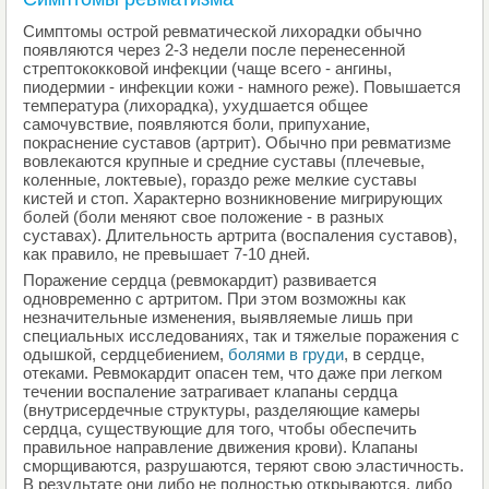
Симптомы острой ревматической лихорадки обычно
появляются через 2-3 недели после перенесенной
стрептококковой инфекции (чаще всего - ангины,
пиодермии - инфекции кожи - намного реже). Повышается
температура (лихорадка), ухудшается общее
самочувствие, появляются боли, припухание,
покраснение суставов (артрит). Обычно при ревматизме
вовлекаются крупные и средние суставы (плечевые,
коленные, локтевые), гораздо реже мелкие суставы
кистей и стоп. Характерно возникновение мигрирующих
болей (боли меняют свое положение - в разных
суставах). Длительность артрита (воспаления суставов),
как правило, не превышает 7-10 дней.
Поражение сердца (ревмокардит) развивается
одновременно с артритом. При этом возможны как
незначительные изменения, выявляемые лишь при
специальных исследованиях, так и тяжелые поражения с
одышкой, сердцебиением,
болями в груди
, в сердце,
отеками. Ревмокардит опасен тем, что даже при легком
течении воспаление затрагивает клапаны сердца
(внутрисердечные структуры, разделяющие камеры
сердца, существующие для того, чтобы обеспечить
правильное направление движения крови). Клапаны
сморщиваются, разрушаются, теряют свою эластичность.
В результате они либо не полностью открываются, либо