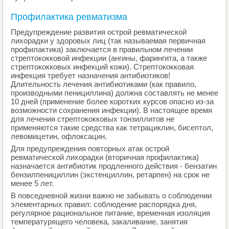
Профилактика ревматизма
Предупреждение развития острой ревматической
лихорадки у здоровых лиц (так называемая первичная
профилактика) заключается в правильном лечении
стрептококковой инфекции (ангины, фарингита, а также
стрептококковых инфекций кожи). Стрептококковая
инфекция требует назначения антибиотиков!
Длительность лечения антибиотиками (как правило,
производными пенициллина) должна составлять не менее
10 дней (применение более коротких курсов опасно из-за
возможности сохранения инфекции). В настоящее время
для лечения стрептококковых тонзиллитов не
применяются такие средства как тетрациклин, бисептол,
левомицетин, офлоксацин.
Для предупреждения повторных атак острой
ревматической лихорадки (вторичная профилактика)
назначается антибиотик продленного действия - бензатин
бензилпенициллин (экстенциллин, ретарпен) на срок не
менее 5 лет.
В повседневной жизни важно не забывать о соблюдении
элементарных правил: соблюдение распорядка дня,
регулярное рациональное питание, временная изоляция
температурящего человека, закаливание, занятия