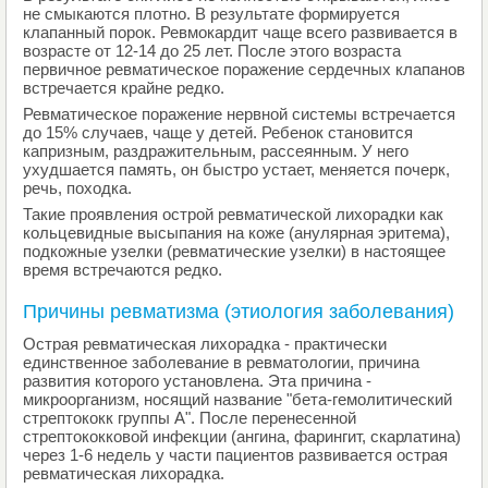
не смыкаются плотно. В результате формируется
клапанный порок. Ревмокардит чаще всего развивается в
возрасте от 12-14 до 25 лет. После этого возраста
первичное ревматическое поражение сердечных клапанов
встречается крайне редко.
Ревматическое поражение нервной системы встречается
до 15% случаев, чаще у детей. Ребенок становится
капризным, раздражительным, рассеянным. У него
ухудшается память, он быстро устает, меняется почерк,
речь, походка.
Такие проявления острой ревматической лихорадки как
кольцевидные высыпания на коже (анулярная эритема),
подкожные узелки (ревматические узелки) в настоящее
время встречаются редко.
Причины ревматизма (этиология заболевания)
Острая ревматическая лихорадка - практически
единственное заболевание в ревматологии, причина
развития которого установлена. Эта причина -
микроорганизм, носящий название "бета-гемолитический
стрептококк группы А". После перенесенной
стрептококковой инфекции (ангина, фарингит, скарлатина)
через 1-6 недель у части пациентов развивается острая
ревматическая лихорадка.