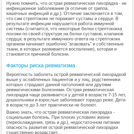
Нужно помнить, что острая ревматическая лихорадка - не
инфекционное заболевание (в отличие от гриппа,
кишечных инфекций и др.). Отличие заключается в том,
что сам стрептококк не поражает суставы и сердце. В
результате инфекции нарушается работа иммунной
системы (считается, что некоторые белки стрептококка
похожи по своей структуре на белки суставов, клапанов
сердца; в результате иммунного ответа на стрептококк
организм начинает ошибочно "атаковать" и собственные
ткани, в которых развивается воспаление), которая и
становится причиной болезни.
Факторы риска ревматизма
Вероятность заболеть острой ревматической лихорадкой
выше у ослабленных пациентов и у лиц, родственники
которых страдают данной патологией или другими
ревматическими болезнями. Острая ревматическая
лихорадка чаще развивается у детей в возрасте 7-15 лет,
дошкольники и взрослые заболевают гораздо реже. Дети
в возрасте до 3 лет практически не болеют.
Важно знать, что острая ревматическая лихорадка -
социальная болезнь. При плохих условиях жизни
(переохлаждения, грязь и др.), недостаточном питании
опасность развития острой ревматической лихорадки
существенно возрастает.