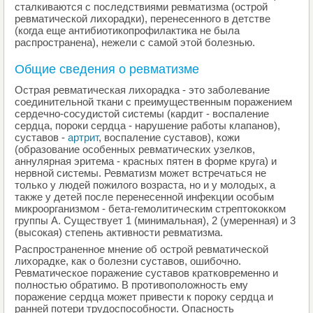
сталкиваются с последствиями ревматизма (острой
ревматической лихорадки), перенесенного в детстве
(когда еще антибиотикопрофилактика не была
распространена), нежели с самой этой болезнью.
Общие сведения о ревматизме
Острая ревматическая лихорадка - это заболевание
соединительной ткани с преимущественным поражением
сердечно-сосудистой системы (кардит - воспаление
сердца, пороки сердца - нарушение работы клапанов),
суставов -
артрит
, воспаление суставов), кожи
(образование особенных ревматических узелков,
аннулярная эритема - красных пятен в форме круга) и
нервной системы. Ревматизм может встречаться не
только у людей пожилого возраста, но и у молодых, а
также у детей после перенесенной инфекции особым
микроорганизмом - бета-гемолитическим стрептококком
группы А. Существует 1 (минимальная), 2 (умеренная) и 3
(высокая) степень активности ревматизма.
Распространенное мнение об острой ревматической
лихорадке, как о болезни суставов, ошибочно.
Ревматическое поражение суставов кратковременно и
полностью обратимо. В противоположность ему
поражение сердца может привести к пороку сердца и
ранней потери трудоспособности. Опасность