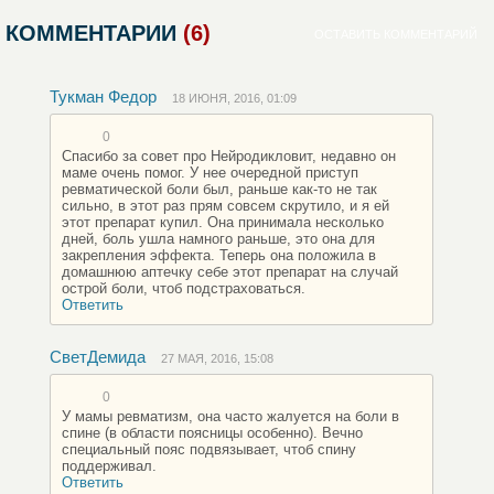
КОММЕНТАРИИ
(6)
ОСТАВИТЬ КОММЕНТАРИЙ
Тукман Федор
18 ИЮНЯ, 2016, 01:09
0
Спасибо за совет про Нейродикловит, недавно он
маме очень помог. У нее очередной приступ
ревматической боли был, раньше как-то не так
сильно, в этот раз прям совсем скрутило, и я ей
этот препарат купил. Она принимала несколько
дней, боль ушла намного раньше, это она для
закрепления эффекта. Теперь она положила в
домашнюю аптечку себе этот препарат на случай
острой боли, чтоб подстраховаться.
Ответить
СветДемида
27 МАЯ, 2016, 15:08
0
У мамы ревматизм, она часто жалуется на боли в
спине (в области поясницы особенно). Вечно
специальный пояс подвязывает, чтоб спину
поддерживал.
Ответить