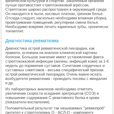
физической культурой и спортом. Закаленный организм
лучше противостоит стрептококковой агрессии.
Стрептококк широко распространен в окружающей среде.
Он находится в пыли, носовых платках, грязном белье.
Отсюда следует, насколько необходима влажная уборка,
проветривание помещений, регулярная смена белья.
Необходимо вовремя лечить кариозные зубы, хронически
тонзиллит.
Диагностика ревматизма
Диагностика острой ревматической лихорадки, как
правило, основана на анализе клинической картины
болезни. Большое значение имеет установление факта
стрептококковой инфекции (ангины, инфекций кожи) за 1-6
недель до поражения суставов. Сочетание сердечных и
суставных симптомов - весьма специфический признак
острой ревматической лихорадки. Очень важно искать
возбудителя ревматизма - проводить посевы с миндалин
и др.
Из лабораторных анализов необходимо отметить
увеличение скорости оседания эритроцитов (СОЭ) и
повышение содержания С-реактивного белка в крови
(показатели воспаления).
Положительный результат так называемых "ревмопроб"
(антител к стрептолизину О - АСЛ-О - компоненту