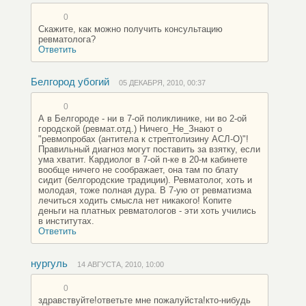
0
Скажите, как можно получить консультацию
ревматолога?
Ответить
Белгород убогий
05 ДЕКАБРЯ, 2010, 00:37
0
А в Белгороде - ни в 7-ой поликлинике, ни во 2-ой
городской (ревмат.отд.) Ничего_Не_Знают о
"ревмопробах (антитела к стрептолизину АСЛ-О)"!
Правильный диагноз могут поставить за взятку, если
ума хватит. Кардиолог в 7-ой п-ке в 20-м кабинете
вообще ничего не соображает, она там по блату
сидит (белгородские традиции). Ревматолог, хоть и
молодая, тоже полная дура. В 7-ую от ревматизма
лечиться ходить смысла нет никакого! Копите
деньги на платных ревматологов - эти хоть учились
в институтах.
Ответить
нургуль
14 АВГУСТА, 2010, 10:00
0
здравствуйте!ответьте мне пожалуйста!кто-нибудь