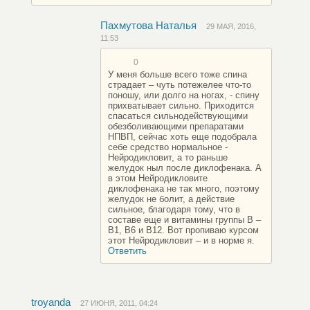
Пахмутова Наталья
29 МАЯ, 2016,
11:53
0
У меня больше всего тоже спина
страдает – чуть потежелее что-то
поношу, или долго на ногах, - спину
прихватывает сильно. Приходится
спасаться сильнодействующими
обезболивающими препаратами
НПВП, сейчас хоть еще подобрала
себе средство нормальное -
Нейродикловит, а то раньше
желудок ныл после диклофенака. А
в этом Нейродикловите
диклофенака не так много, поэтому
желудок не болит, а действие
сильное, благодаря тому, что в
составе еще и витамины группы В –
В1, В6 и В12. Вот пропиваю курсом
этот Нейродикловит – и в норме я.
Ответить
troyanda
27 ИЮНЯ, 2011, 04:24