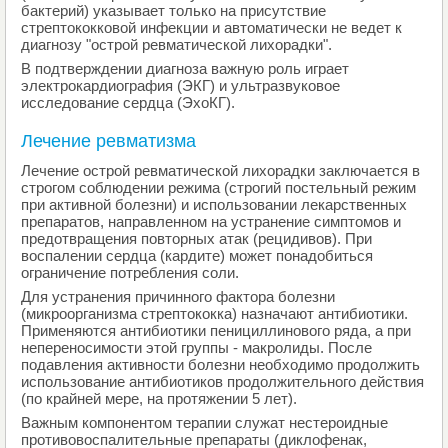
бактерий) указывает только на присутствие
стрептококковой инфекции и автоматически не ведет к
диагнозу "острой ревматической лихорадки".
В подтверждении диагноза важную роль играет
электрокардиография (ЭКГ) и ультразвуковое
исследование сердца (ЭхоКГ).
Лечение ревматизма
Лечение острой ревматической лихорадки заключается в
строгом соблюдении режима (строгий постельный режим
при активной болезни) и использовании лекарственных
препаратов, направленном на устранение симптомов и
предотвращения повторных атак (рецидивов). При
воспалении сердца (кардите) может понадобиться
ограничение потребления соли.
Для устранения причинного фактора болезни
(микроорганизма стрептококка) назначают антибиотики.
Применяются антибиотики пенициллинового ряда, а при
непереносимости этой группы - макролиды. После
подавления активности болезни необходимо продолжить
использование антибиотиков продолжительного действия
(по крайней мере, на протяжении 5 лет).
Важным компонентом терапии служат нестероидные
противовоспалительные препараты (диклофенак,