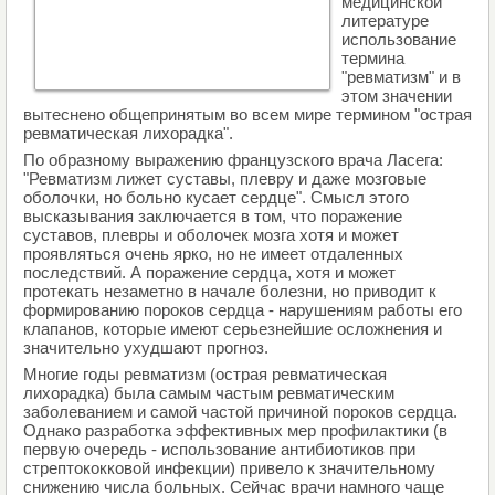
медицинской
литературе
использование
термина
"ревматизм" и в
этом значении
вытеснено общепринятым во всем мире термином "острая
ревматическая лихорадка".
По образному выражению французского врача Ласега:
"Ревматизм лижет суставы, плевру и даже мозговые
оболочки, но больно кусает сердце". Смысл этого
высказывания заключается в том, что поражение
суставов, плевры и оболочек мозга хотя и может
проявляться очень ярко, но не имеет отдаленных
последствий. А поражение сердца, хотя и может
протекать незаметно в начале болезни, но приводит к
формированию пороков сердца - нарушениям работы его
клапанов, которые имеют серьезнейшие осложнения и
значительно ухудшают прогноз.
Многие годы ревматизм (острая ревматическая
лихорадка) была самым частым ревматическим
заболеванием и самой частой причиной пороков сердца.
Однако разработка эффективных мер профилактики (в
первую очередь - использование антибиотиков при
стрептококковой инфекции) привело к значительному
снижению числа больных. Сейчас врачи намного чаще