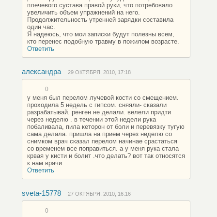
плечевого сустава правой руки, что потребовало
увеличить объем упражнений на него.
Продолжительность утренней зарядки составила
один час.
Я надеюсь, что мои записки будут полезны всем,
кто перенес подобную травму в пожилом возрасте.
Ответить
aлександра
29 ОКТЯБРЯ, 2010, 17:18
0
у меня был перелом лучевой кости со смещением.
проходила 5 недель с гипсом. сняяли- сказали
разрабатывай. ренген не делали. велели придти
через неделю . в течении этой недели рука
побаливала, пила кеторон от боли и перевязку тугую
сама делала. пришла на прием через неделю со
снимком врач сказал перелом начинае срастаться
со временем все поправиться. а у меня рука стала
крвая у кисти и болит .что делать? вот так относятся
к нам врачи
Ответить
sveta-15778
27 ОКТЯБРЯ, 2010, 16:16
0