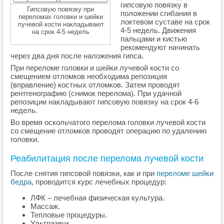
гипсовую повязку в
Гипсовую повязку при
положении сгибания в
переломах головки и шейки
локтевом суставе на срок
лучевой кости накладывают
4-5 недель. Движения
на срок 4-5 недель
пальцами и кистью
рекомендуют начинать
через два дня после наложения гипса.
При переломе головки и шейки лучевой кости со
смещением отломков необходима репозиция
(вправление) костных отломков. Затем проводят
рентгенографию (снимок перелома). При удачной
репозиции накладывают гипсовую повязку на срок 4-6
недель.
Во время оскольчатого перелома головки лучевой кости
со смещение отломков проводят операцию по удалению
головки.
Реабилитация после перелома лучевой кости
После снятия гипсовой повязки, как и при
переломе шейки
бедра
, проводится курс лечебных процедур:
ЛФК – лечебная физическая культура.
Массаж.
Тепловые процедуры.
Ультразвук.