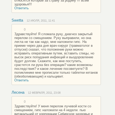
относятся которые за страну за родину !!! всем
здоровья!!!
Ответить
Swetta
12 ИЮЛЯ, 2011, 11:41
0
Здравствуйте! Я сломала руку, диагноз закрытый
перелом со смещением. Руку выправили, но она
легла не так как надо, мне наложили гипс. На
приеме через два дня врач-хирург (травматолог в
отпуске) сказал, что положение руки можно
исправить оперативным путем, вставить спицы, но
высок риск попадания инфекций и выздоровление
будет долгим. Скажите, как мне поступить,
срастется ли рука без операции? какие возможны
последствия? и какое лечение посоветуете? В
поликлинике мне прописали только таблетки кетанов
(обезболивающие) и кальцивит.
Ответить
Лесена
12 ФЕВРАЛЯ, 2011, 23:08
0
Здравствуйте! У меня перелом лучевой кости со
смещением, гипс наложили на 4 недели. пью
витакальций от корпорации Сибирское здоровье и