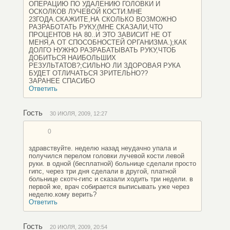
ОПЕРАЦИЮ ПО УДАЛЕНИЮ ГОЛОВКИ И
ОСКОЛКОВ ЛУЧЕВОЙ КОСТИ.МНЕ
23ГОДА.СКАЖИТЕ,НА СКОЛЬКО ВОЗМОЖНО
РАЗРАБОТАТЬ РУКУ,(МНЕ СКАЗАЛИ,ЧТО
ПРОЦЕНТОВ НА 80..И ЭТО ЗАВИСИТ НЕ ОТ
МЕНЯ,А ОТ СПОСОБНОСТЕЙ ОРГАНИЗМА.);КАК
ДОЛГО НУЖНО РАЗРАБАТЫВАТЬ РУКУ,ЧТОБ
ДОБИТЬСЯ НАИБОЛЬШИХ
РЕЗУЛЬТАТОВ?;СИЛЬНО ЛИ ЗДОРОВАЯ РУКА
БУДЕТ ОТЛИЧАТЬСЯ ЗРИТЕЛЬНО??
ЗАРАНЕЕ СПАСИБО
Ответить
Гость
30 ИЮЛЯ, 2009, 12:27
0
здравствуйте. неделю назад неудачно упала и
получился перелом головки лучевой кости левой
руки. в одной (бесплатной) больнице сделали просто
гипс, через три дня сделали в другой, платной
больнице скотч-гипс и сказали ходить три недели. в
первой же, врач собирается выписывать уже через
неделю.кому верить?
Ответить
Гость
20 ИЮЛЯ, 2009, 20:54