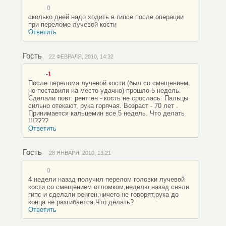
0
сколько дней надо ходить в гипсе после операции
при переломе лучевой кости
Ответить
Гость
22 ФЕВРАЛЯ, 2010, 14:32
-1
После перелома лучевой кости (был со смещением,
но поставили на место удачно) прошло 5 недель.
Сделали повт. рентген - кость не срослась. Пальцы
сильно отекают, рука горячая. Возраст - 70 лет .
Принимается кальцемин все 5 недель. Что делать
!!!????
Ответить
Гость
28 ЯНВАРЯ, 2010, 13:21
0
4 недели назад получил перелом головки лучевой
кости со смещением отломком,неделю назад сняли
гипс и сделали ренген,ничего не говорят,рука до
конца не разгибается.Что делать?
Ответить