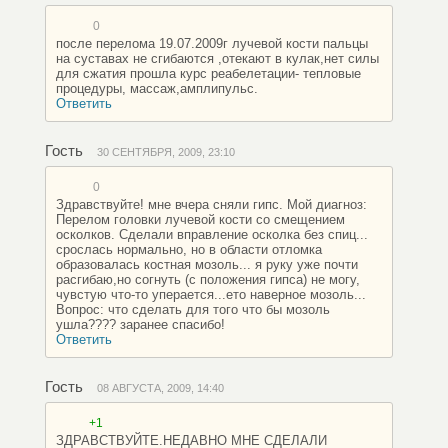
0
после перелома 19.07.2009г лучевой кости пальцы
на суставах не сгибаются ,отекают в кулак,нет силы
для сжатия прошла курс реабелетации- тепловые
процедуры, массаж,амплипульс.
Ответить
Гость
30 СЕНТЯБРЯ, 2009, 23:10
0
Здравствуйте! мне вчера сняли гипс. Мой диагноз:
Перелом головки лучевой кости со смещением
осколков. Сделали вправление осколка без спиц...
срослась нормально, но в области отломка
образовалась костная мозоль... я руку уже почти
расгибаю,но согнуть (с положения гипса) не могу,
чувстую что-то уперается...ето наверное мозоль...
Вопрос: что сделать для того что бы мозоль
ушла???? заранее спасибо!
Ответить
Гость
08 АВГУСТА, 2009, 14:40
+1
ЗДРАВСТВУЙТЕ.НЕДАВНО МНЕ СДЕЛАЛИ