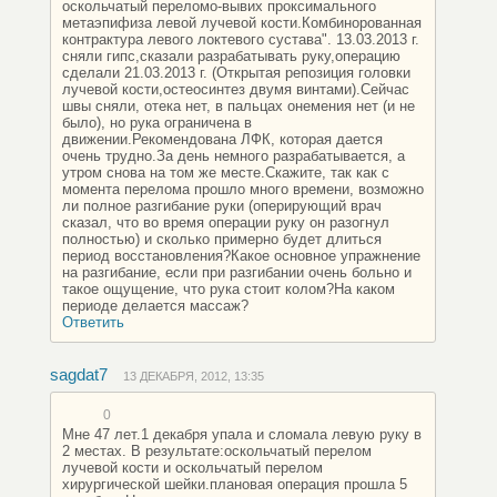
оскольчатый переломо-вывих проксимального
метаэпифиза левой лучевой кости.Комбинорованная
контрактура левого локтевого сустава". 13.03.2013 г.
сняли гипс,сказали разрабатывать руку,операцию
сделали 21.03.2013 г. (Открытая репозиция головки
лучевой кости,остеосинтез двумя винтами).Сейчас
швы сняли, отека нет, в пальцах онемения нет (и не
было), но рука ограничена в
движении.Рекомендована ЛФК, которая дается
очень трудно.За день немного разрабатывается, а
утром снова на том же месте.Скажите, так как с
момента перелома прошло много времени, возможно
ли полное разгибание руки (оперирующий врач
сказал, что во время операции руку он разогнул
полностью) и сколько примерно будет длиться
период восстановления?Какое основное упражнение
на разгибание, если при разгибании очень больно и
такое ощущение, что рука стоит колом?На каком
периоде делается массаж?
Ответить
sagdat7
13 ДЕКАБРЯ, 2012, 13:35
0
Мне 47 лет.1 декабря упала и сломала левую руку в
2 местах. В результате:оскольчатый перелом
лучевой кости и оскольчатый перелом
хирургической шейки.плановая операция прошла 5