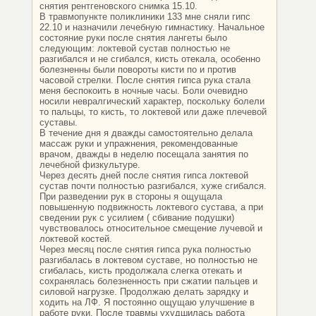
снятия рентгеновского снимка 15.10.
В травмопункте поликлиники 133 мне сняли гипс
22.10 и назначили лечебную гимнастику. Начальное
состояние руки после снятия лангеты было
следующим: локтевой сустав полностью не
разгибался и не сгибался, кисть отекала, особенно
болезненны были повороты кисти по и против
часовой стрелки. После снятия гипса рука стала
меня беспокоить в ночные часы. Боли очевидно
носили невралгический характер, поскольку болели
то пальцы, то кисть, то локтевой или даже плечевой
суставы.
В течение дня я дважды самостоятельно делала
массаж руки и упражнения, рекомендованные
врачом, дважды в неделю посещала занятия по
лечебной физкультуре.
Через десять дней после снятия гипса локтевой
сустав почти полностью разгибался, хуже сгибался.
При разведении рук в стороны я ощущала
повышенную подвижность локтевого сустава, а при
сведении рук с усилием ( сбивание подушки)
чувствовалось относительное смещение лучевой и
локтевой костей.
Через месяц после снятия гипса рука полностью
разгибалась в локтевом суставе, но полностью не
сгибалась, кисть продолжала слегка отекать и
сохранялась болезненность при сжатии пальцев и
силовой нагрузке. Продолжаю делать зарядку и
ходить на ЛФ. Я постоянно ощущаю улучшение в
работе руки. После травмы ухудшилась работа