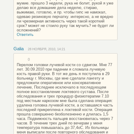
мумие. прошло 3 недели, рука не болит, рукой я уже
делаю все домашние дела неделю, стираю,
выжимаю, готовлю, и пр. чтобы гипс не намокал,
одеваю резиновую перчатку. интересно, а не вредно
ли чрезмерная активность через такой короткий
срок? может не стоило руку так мучить? не будет ли
осложнений?
Ответить
Galia
28 НОЯБРЯ, 2010, 14:21
0
Перелом головки лучевой кости со сдвигом. Мне 77
лет. 30.09.2010 при падении я сломала лучевую
кость правой руки. В тот же день я поступила в 29
больницу г. Москвы, где мне сделали лангету и
предложили оперативное или консервативное
лечение, Последнее исключало в последующем
полное восстановление локтевого сустава. После
обследования и трех процедур физиотерапии 7.10
под местным наркозом мне была сделана операция:
удалена головка лучевой кости, а оставшаяся часть
последней прикреплена к локтевой кости. Операция
прошла совершенно безболезненно и длилась 1,5
часа. Подвижность пальцев восстановилась через 7
часов. В течение трех дней по вечерам у меня
температура повышалась до 37,4оС. Из больницы
меня выписали после повторного обследования и