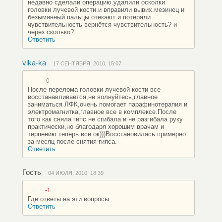
недавно сделали операцию.удалили осколки
головки лучевой кости.и вправили вывих.мезинец и
безымянный пальцы отекают и потеряли
чувствительность вернётся чувствительность? и
через сколько?
Ответить
vika-ka
17 СЕНТЯБРЯ, 2010, 15:07
0
После перелома головки лучевой кости все
восстанавливается,не волнуйтесь,главное
заниматься ЛФК,очень помогает парафинотерапия и
электромагнитка,главное все в комплексе.После
того как сняла гипс не сгибала и не разгибала руку
практически,но благодаря хорошим врачам и
терпению теперь все ок)))Восстановилась примерно
за месяц после снятия гипса.
Ответить
Гость
04 ИЮЛЯ, 2010, 18:39
-1
Где ответы на эти вопросы
Ответить