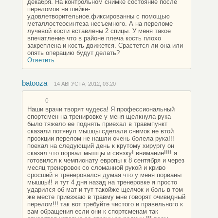
декабря. На контрольном снимке состояние после
переломов на шейке-
удовлетворительное.фиксированны с помощью
металлостеосинтеза несъемного. А на переломе
лучевой кости вставлены 2 спицы. У меня такое
впечатление что в районе плеча кость плохо
закреплена и кость движется. Срастется ли она или
опять операцию будут делать?
Ответить
batooza
14 АВГУСТА, 2012, 03:20
0
Наши врачи творят чудеса! Я профессиональный
спортсмен на тренировке у меня щелкнула рука
было тяжело ее поднять приехал в травмпункт
сказали потянул мышцы сделали снимок не втой
проэкции перелом не нашли очень болела рука!!!
поехал на следующий день к крутому хирургу он
сказал что порвал мышцы и связку! внимание!!!! я
готовился к чемпионату европы к 8 сентября и через
месяц тренеровок со сломанной рукой и криво
сросшей я тренеровался думая что у меня порваны
мышцы!! и тут 4 дня назад на тренеровке я просто
ударился об мат и тут такойже щелчок и боль в том
же месте приезжаю в травму мне говорят очивидный
перелом!!! так вот требуйте чистого и правельного к
вам обращения если они к спортсменам так