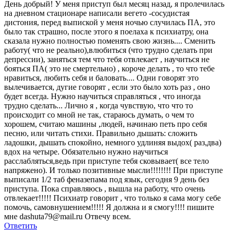
День добрый! У меня приступ был месяц назад, я пролечилась
на дневном стационаре написали вегето -сосудистая
дистония, перед выпиской у меня ночью случилась ПА, это
было так страшно, после этого я поелаха к психиатру, она
сказала нужно полностью поменять свою жизнь.... Сменить
работу( что не реально),влюбиться (что трудно сделать при
депрессии), заняться тем что тебя отвлекает , научиться не
бояться ПА( это не смертельно) , короче делать , то что тебе
нравиться, любить себя и баловать.... Одни говорят это
вылечивается, дугие говорят , если это было хоть раз , оно
будет всегда. Нужно научиться справляться , что иногда
трудно сделать... Лично я , когда чувствую, что что то
происходит со мной не так, стараюсь думать, о чем то
хорошем, считаю машины ,людей, начинаю петь про себя
песню, или читать стихи. Правильно дышать: сложить
ладошки, дышать спокойно, немного удлиняя выдох( раз,два)
вдох на четыре. Обязательно нужно научиться
расслабляться,ведь при приступе тебя сковывает( все тело
напряжено). И только позитивные мысли!!!!!!!! При приступе
выписали 1/2 таб феназепама под язык, сегодня 9 день без
приступа. Пока справляюсь , вышла на работу, что очень
отвлекает!!!!! Психиатр говорит , что только я сама могу себе
помочь, самовнушением!!!!! Я должна и я смогу!!!! пишите
мне dashuta79@mail.ru Отвечу всем.
Ответить