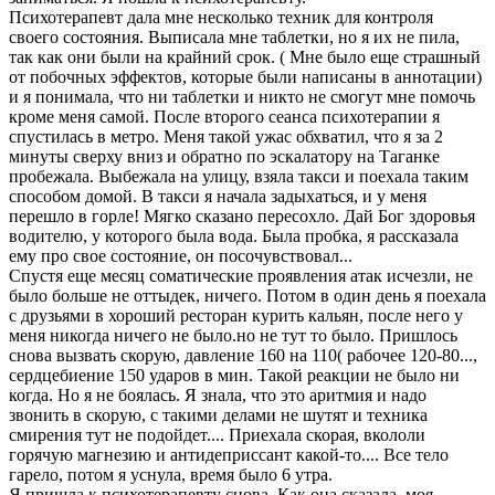
Психотерапевт дала мне несколько техник для контроля
своего состояния. Выписала мне таблетки, но я их не пила,
так как они были на крайний срок. ( Мне было еще страшный
от побочных эффектов, которые были написаны в аннотации)
и я понимала, что ни таблетки и никто не смогут мне помочь
кроме меня самой. После второго сеанса психотерапии я
спустилась в метро. Меня такой ужас обхватил, что я за 2
минуты сверху вниз и обратно по эскалатору на Таганке
пробежала. Выбежала на улицу, взяла такси и поехала таким
способом домой. В такси я начала задыхаться, и у меня
перешло в горле! Мягко сказано пересохло. Дай Бог здоровья
водителю, у которого была вода. Была пробка, я рассказала
ему про свое состояние, он посочувствовал...
Спустя еще месяц соматические проявления атак исчезли, не
было больше не оттыдек, ничего. Потом в один день я поехала
с друзьями в хороший ресторан курить кальян, после него у
меня никогда ничего не было.но не тут то было. Пришлось
снова вызвать скорую, давление 160 на 110( рабочее 120-80...,
сердцебиение 150 ударов в мин. Такой реакции не было ни
когда. Но я не боялась. Я знала, что это аритмия и надо
звонить в скорую, с такими делами не шутят и техника
смирения тут не подойдет.... Приехала cкорая, вкололи
горячую магнезию и антидеприссант какой-то.... Все тело
гарело, потом я уснула, время было 6 утра.
Я пришла к психотерапевту снова. Как она сказала, моя