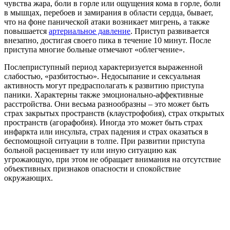
чувства жара, боли в горле или ощущения кома в горле, боли
в мышцах, перебоев и замирания в области сердца, бывает,
что на фоне панической атаки возникает мигрень, а также
повышается
артериальное давление
. Приступ развивается
внезапно, достигая своего пика в течение 10 минут. После
приступа многие больные отмечают «облегчение».
Послеприступный период характеризуется выраженной
слабостью, «разбитостью». Недосыпание и сексуальная
активность могут предрасполагать к развитию приступа
паники. Характерны также эмоционально-аффективные
расстройства. Они весьма разнообразны – это может быть
страх закрытых пространств (клаустрофобия), страх открытых
пространств (агорафобия). Иногда это может быть страх
инфаркта или инсульта, страх падения и страх оказаться в
беспомощной ситуации в толпе. При развитии приступа
больной расценивает ту или иную ситуацию как
угрожающую, при этом не обращает внимания на отсутствие
объективных признаков опасности и спокойствие
окружающих.