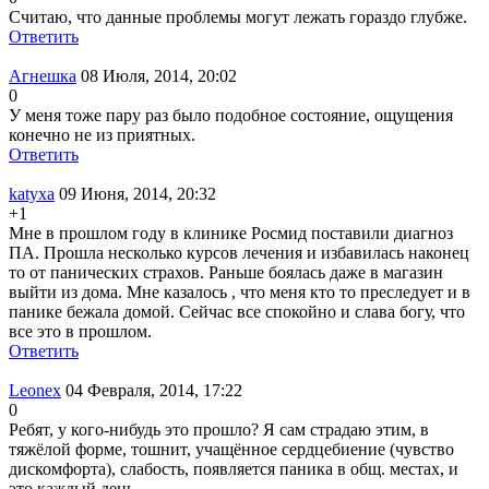
Считаю, что данные проблемы могут лежать гораздо глубже.
Ответить
Агнешка
08 Июля, 2014, 20:02
0
У меня тоже пару раз было подобное состояние, ощущения
конечно не из приятных.
Ответить
katyxa
09 Июня, 2014, 20:32
+1
Мне в прошлом году в клинике Росмид поставили диагноз
ПА. Прошла несколько курсов лечения и избавилась наконец
то от панических страхов. Раньше боялась даже в магазин
выйти из дома. Мне казалось , что меня кто то преследует и в
панике бежала домой. Сейчас все спокойно и слава богу, что
все это в прошлом.
Ответить
Leonex
04 Февраля, 2014, 17:22
0
Ребят, у кого-нибудь это прошло? Я сам страдаю этим, в
тяжёлой форме, тошнит, учащённое сердцебиение (чувство
дискомфорта), слабость, появляется паника в общ. местах, и
это каждый день.