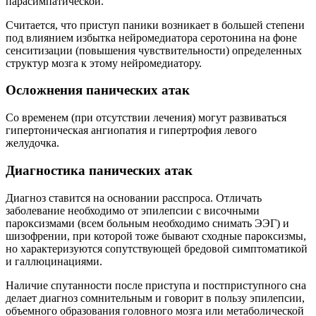
парасимпатической.
Считается, что приступ паники возникает в большей степени
под влиянием избытка нейромедиатора серотонина на фоне
сенситизации (повышения чувствительности) определенных
структур мозга к этому нейромедиатору.
Осложнения панических атак
Со временем (при отсутствии лечения) могут развиваться
гипертоническая ангиопатия и гипертрофия левого
желудочка.
Диагностика панических атак
Диагноз ставится на основании расспроса. Отличать
заболевание необходимо от эпилепсии с височными
пароксизмами (всем больным необходимо снимать ЭЭГ) и
шизофрении, при которой тоже бывают сходные пароксизмы,
но характеризуются сопутствующей бредовой симптоматикой
и галлюцинациями.
Наличие спутанности после приступа и постприступного сна
делает диагноз сомнительным и говорит в пользу эпилепсии,
объемного образования головного мозга или метаболической