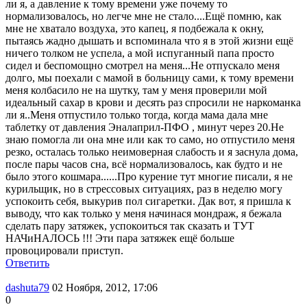
ли я, а давление к тому времени уже почему то
нормализовалось, но легче мне не стало....Ещё помню, как
мне не хватало воздуха, это капец, я подбежала к окну,
пытаясь жадно дышать и вспоминала что я в этой жизни ещё
ничего толком не успела, а мой испуганный папа просто
сидел и беспомощно смотрел на меня...Не отпускало меня
долго, мы поехали с мамой в больницу сами, к тому времени
меня колбасило не на шутку, там у меня проверили мой
идеальный сахар в крови и десять раз спросили не наркоманка
ли я..Меня отпустило только тогда, когда мама дала мне
таблетку от давления Эналаприл-ПФО , минут через 20.Не
знаю помогла ли она мне или как то само, но отпустило меня
резко, осталась только неимоверная слабость и я заснула дома,
после пары часов сна, всё нормализовалось, как будто и не
было этого кошмара......Про курение тут многие писали, я не
курильщик, но в стрессовых ситуациях, раз в неделю могу
успокоить себя, выкурив пол сигаретки. Дак вот, я пришла к
выводу, что как только у меня начинася мондраж, я бежала
сделать пару затяжек, успокоиться так сказать и ТУТ
НАЧиНАЛОСЬ !!! Эти пара затяжек ещё больше
провоцировали приступ.
Ответить
dashuta79
02 Ноября, 2012, 17:06
0