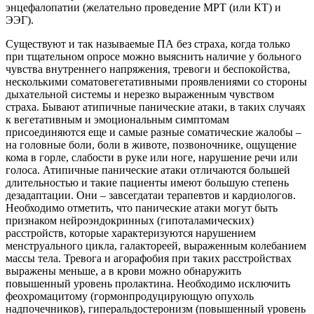
энцефалопатии (желательно проведение МРТ (или КТ) и
ЭЭГ).
Существуют и так называемые ПА без страха, когда только
при тщательном опросе можно выяснить наличие у больного
чувства внутреннего напряжения, тревоги и беспокойства,
несколькими соматовегетативными проявлениями со стороны
дыхательной системы и нерезко выраженным чувством
страха. Бывают атипичные панические атаки, в таких случаях
к вегетативным и эмоциональным симптомам
присоединяются еще и самые разные соматические жалобы –
на головные боли, боли в животе, позвоночнике, ощущение
кома в горле, слабости в руке или ноге, нарушение речи или
голоса. Атипичные панические атаки отличаются большей
длительностью и такие пациенты имеют большую степень
дезадаптации. Они – завсегдатаи терапевтов и кардиологов.
Необходимо отметить, что панические атаки могут быть
признаком нейроэндокринных (гипоталамических)
расстройств, которые характеризуются нарушением
менструального цикла, галактореей, выраженным колебанием
массы тела. Тревога и агорафобия при таких расстройствах
выражены меньше, а в крови можно обнаружить
повышенный уровень пролактина. Необходимо исключить
феохромацитому (гормонпродуцирующую опухоль
надпочечников), гиперальдостеронизм (повышенный уровень