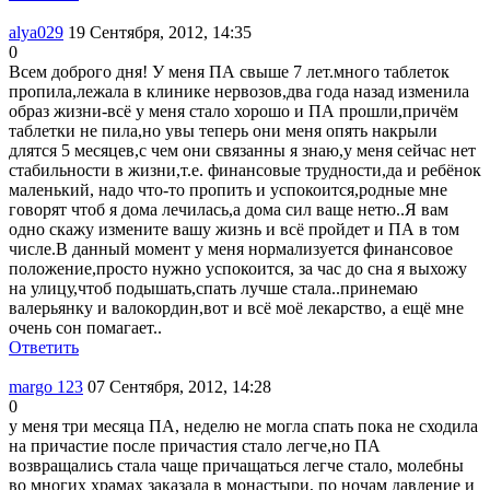
alya029
19 Сентября, 2012, 14:35
0
Всем доброго дня! У меня ПА свыше 7 лет.много таблеток
пропила,лежала в клинике нервозов,два года назад изменила
образ жизни-всё у меня стало хорошо и ПА прошли,причём
таблетки не пила,но увы теперь они меня опять накрыли
длятся 5 месяцев,с чем они связанны я знаю,у меня сейчас нет
стабильности в жизни,т.е. финансовые трудности,да и ребёнок
маленький, надо что-то пропить и успокоится,родные мне
говорят чтоб я дома лечилась,а дома сил ваще нетю..Я вам
одно скажу измените вашу жизнь и всё пройдет и ПА в том
числе.В данный момент у меня нормализуется финансовое
положение,просто нужно успокоится, за час до сна я выхожу
на улицу,чтоб подышать,спать лучше стала..принемаю
валерьянку и валокордин,вот и всё моё лекарство, а ещё мне
очень сон помагает..
Ответить
margo 123
07 Сентября, 2012, 14:28
0
у меня три месяца ПА, неделю не могла спать пока не сходила
на причастие после причастия стало легче,но ПА
возвращались стала чаще причащаться легче стало, молебны
во многих храмах заказала в монастыри, по ночам давление и