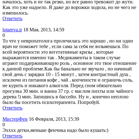
началось, хоть и не так резко, но все равно тревожит до жути.
Как это уже надоело. Я даже до ворожки ходила, но не чего не
изменилось.
Ответить
lotareva.ir
18 Мая, 2013, 14:59
0
То что у невропатолога пролечилась это хорошо , но ни один
врач не поможет тебе , если сама за себя не возьмешься. По
всей вероятности это вегетативные кризы , которые
выражаются именно так . Медикаменты в таком случае
играют поддерживающую роль , основное это твое отношение
к данной проблеме.Как бы банально не звучало , но начинай
свой день с зарядки 10 - 15 минут , затем контрастный душ ,
исключи из питания кофе , чай , копчености и ограничь соль,
не курить и никакого алкоголя. Перед сном обязательно
прогулка 30 мин. и ванна 37 гр. с маслом пихты или чайного
дерева !) мин. Запишись в бассейн. Ну и , конечно неплохо
было бы посетить психотерапевта. Попробуй.
Ответить
МистерФен
16 Февраля, 2013, 15:39
0
Эхххх детки,меньше фенчика надо было кушать:)
Ответить