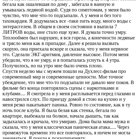
бегала как ошалевшая по дому , забегала в ванную и
умывалась ледяной водой. Судя по симптомам, у меня было
чувство, что мне что-то подсыпали. А у меня и без того
тахикардия. Я додумалась все -таки пить воду, много воды с
энтерасгелем. В общем в своем состоянии я выпила 7
ЛИТРОВ воды, ине стало еще хуже. Я думала точно умру.
Теплообмен был нарушен, я вся горела, а конечности ледяные
и трясло меня как в припадке. Далее я решила вызвать
скорую, она приехала вскоре и сказала, что у меня нервное
это. Сделали ЭКГ-аритмия, давление высокое. Потом меня
убедили, что я не умру, и я попыталась уснуть к 4 утра.
Получилось, но на утро мне было очень плохо.
Спустя неделю мы с мужем пошли на Духлесс-фильм про
современный мир и современные ценности. Мое точное
убеждение, что мне что-то подсыпали не давало мне покоя. В
фильме без конца повторялись сцены с наркотиками и
клубами.... Я смотрела и у меня расплывается перед глазами и
навострился слух. По приезду домой я стою на кухню и у
меня резко накатывает паника. Ровно то состояние, как в ту
ночь после клуба. Я была белая как стенка, бегала по
квартире, выбежала на болкон, начала дышать, так как
задыхалась и кричала, что умираю. Дома была мама мужа и
сказала, что у меня классическая паническая атака..... Через
промежуток времени это все повторялось, я ничем не могла
заниматься. Я пошла к психотерапевту.