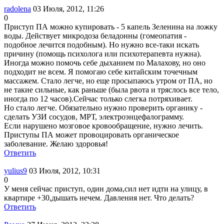
radolena
03 Июля, 2012, 11:26
0
Приступ ПА можно купировать - 5 капель Зеленина на ложку
воды. Действует микродоза беладонны (гомеопатия -
подобное лечится подобным). Но нужно все-таки искать
причину (помощь психолога или психотерапевта нужна).
Иногда можно помочь себе дыханием по Малахову, но оно
подходит не всем. Я помогаю себе китайским точечным
массажем. Стало легче, но еще просыпаюсь утром от ПА, но
не такие сильные, как раньше (была рвота и тряслось все тело,
иногда по 12 часов).Сейчас только слегка потряхивает.
Но стало легче. Обязательно нужно проверить органику -
сделать УЗИ сосудов, МРТ, электроэнцефалограмму.
Если нарушено мозговое кровообращение, нужно лечить.
Приступы ПА может провоцировать органическое
заболевание. Желаю здоровья!
Ответить
yulius9
03 Июля, 2012, 10:31
0
У меня сейчас приступ, один дома,сил нет идти на улицу, в
квартире +30,дышать нечем. Давления нет. Что делать?
Ответить