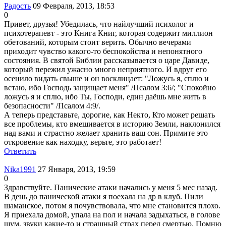
Радость
09 Февраля, 2013, 18:53
0
Привет, друзья! Убедилась, что найлучший психолог и
психотерапевт - это Книга Книг, которая содержит миллион
обетований, которым стоит верить. Обычно вечерами
приходит чувство какого-то беспокойства и непонятного
состояния. В святой Библии рассказывается о царе Давиде,
который пережил ужасно много неприятного. И вдруг его
осенило видать свыше и он восклицает: "Ложусь я, сплю и
встаю, ибо Господь защищает меня" /Псалом 3:6/; "Спокойно
ложусь я и сплю, ибо Ты, Господи, един даёшь мне жить в
безопасности" /Псалом 4:9/.
А теперь представьте, дорогие, как Некто, Кто может решать
все проблемы, кто вмешивается в историю Земли, наклонился
над вами и страстно желает хранить ваш сон. Примите это
откровение как находку, верьте, это работает!
Ответить
Nika1991
27 Января, 2013, 19:59
0
Здравствуйте. Панические атаки начались у меня 5 мес назад.
В день до панической атаки я поехала на др в клуб. Пили
шаманское, потом я почувствовала, что мне становится плохо.
Я приехала домой, упала на пол и начала задыхаться, в голове
шум, звуки какие-то и страшный страх перед смертью. Помню