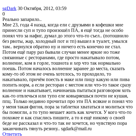
sgDark
30 Октября, 2012, 03:59
0
Реально запарило..
Мне 23, года 4 назад, когда ели с друзьями в кофешки мне
принесли суп и тупо произошёл ПА, я ещё тогда не особо
понял что за нафиг, думал до этого что-то съел.. (потошнило
без рвоты, жар, холодный пот и тп) вышел в туалет, умылся
там.. вернулся обратно ну и ничего есть конечно не стал.
Потом ещё пару раз бывали случаи менее яркие но тоже
связанные с ресторанами, где просто накатывало потом,
волнение, ком в горле, тошнота и хер что так нормально
поешь. Потом началось волнение заранее до места, сказать
кому-то об этом не очень хотелось, то проходило, то
накатывало, причём поесть в маке или пицу какую или пива
попить норм, а если ресторан с местом или что-то такое сразу
волнение и накатывает, начинаешь пытаться разговором хоть
как-то отвлечься или тупо еле ковыряешься почти не кушая,
ппц. Только недавно прочитал про эти ПА всякие и понял что
у меня такая фигня, пора за таблетки хвататься и молиться что
бы помогли, а то тупо мешает жить как хочется. У кого что-то
похожее и как спаслись пишите, а то я ещё никому о своей
беде не рассказал и что-то так не хочется, но чувствую пора
заканчивать тянуть резину.. sgdark@mail.ru
Ответить