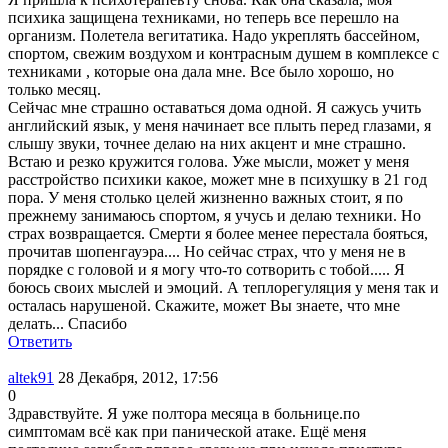
психика защищена техниками, но теперь все перешло на
организм. Полетела вегитатика. Надо укреплять бассейном,
спортом, свежим воздухом и контрасным душем в комплексе с
техниками , которые она дала мне. Все было хорошо, но
только месяц.
Сейчас мне страшно оставаться дома одной. Я сажусь учить
английский язык, у меня начинает все плыть перед глазами, я
слышу звуки, точнее делаю на них акцент и мне страшно.
Встаю и резко кружится голова. Уже мысли, может у меня
расстройство психики какое, может мне в психушку в 21 год
пора. У меня столько целей жизненно важных стоит, я по
прежнему занимаюсь спортом, я учусь и делаю техники. Но
страх возвращается. Смерти я более менее перестала бояться,
прочитав шопенгауэра.... Но сейчас страх, что у меня не в
порядке с головой и я могу что-то сотворить с тобой..... Я
боюсь своих мыслей и эмоций. А теплорегуляция у меня так и
осталась нарушеной. Скажите, может Вы знаете, что мне
делать... Спасибо
Ответить
altek91
28 Декабря, 2012, 17:56
0
Здравствуйте. Я уже полтора месяца в больнице.по
симптомам всё как при панической атаке. Ещё меня