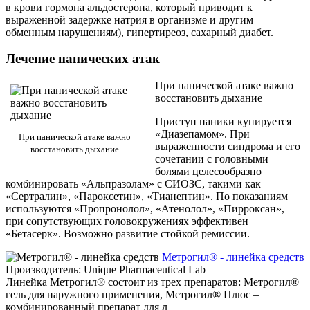
в крови гормона альдостерона, который приводит к
выраженной задержке натрия в организме и другим
обменным нарушениям), гипертиреоз, сахарный диабет.
Лечение панических атак
При панической атаке важно
восстановить дыхание
Приступ паники купируется
«Диазепамом». При
При панической атаке важно
выраженности синдрома и его
восстановить дыхание
сочетании с головными
болями целесообразно
комбинировать «Альпразолам» с СИОЗС, такими как
«Сертралин», «Пароксетин», «Тианептин». По показаниям
используются «Пропронолол», «Атенолол», «Пирроксан»,
при сопутствующих головокружениях эффективен
«Бетасерк». Возможно развитие стойкой ремиссии.
Метрогил® - линейка средств
Производитель: Unique Pharmaceutical Lab
Линейка Метрогил® состоит из трех препаратов: Метрогил®
гель для наружного применения, Метрогил® Плюс –
комбинированный препарат для л