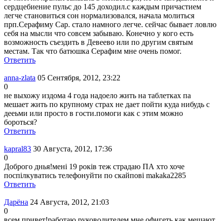
сердцебиение пульс до 145 доходил.с каждым причастием
легче становиться сон нормализовался, начала молиться
прп.Серафиму Сар. стало намного легче. сейчас бывает ловлю
себя на мысли что совсем забываю. Конечно у кого есть
возможность съездить в Девеево или по другим святым
местам. Так что батюшка Серафим мне очень помог.
Ответить
anna-zlata
05 Сентября, 2012, 23:22
0
не выхожу издома 4 года надоело жить на таблетках па
мешает жить по крупному страх не дает пойти куда нибудь с
дееьми или просто в гости.помоги как с этим можно
бороться?
Ответить
kapral83
30 Августа, 2012, 17:36
0
Доброго днья!мені 19 років теж страдаю ПА хто хоче
поспілкуватись телефонуйти по скайпові makaka2285
Ответить
Дарёна
24 Августа, 2012, 21:03
0
всем привет!работаю руководителем,мне офигеть как мешают