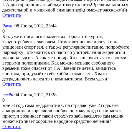
ПА,доктор прописал таблы,а толку их пить!!!решила заняться
дыхательной и мышечной гимнастикой,поможет,расскажу))))
Ответить
Рауль
08 Июля, 2012, 23:44
0
Как уже и писалось в коментах - бросайте курить,
злоупотреблять алкоголем. Помогают пешие прогулки на
улице или спорт зал, а так же регулярное питание, попробуйте
пароварку , откажитесь от частого употребления жареного и
макдональдсов. А так же постарайтесь не ругаться со своими
вторыми половинками. Как можно меньше свободного
времени тоже спасает от ПА. Заведите детей, займитесь
спортом, придумайте себе хобби - помогает . Хватит
деградировать перед тв и компьютером. Всем удачи!
Ответить
лесёк
04 Июля, 2012, 21:28
0
мне 31год, сама мед.работник, па страдаю уже 2 года. без
анаприлина и корвалолв вообще не хожу. когда начинается
приступ возникает такой страх,что забываеш,что сам медик.
может кто знает хорошее народное средство лечения?
Ответить