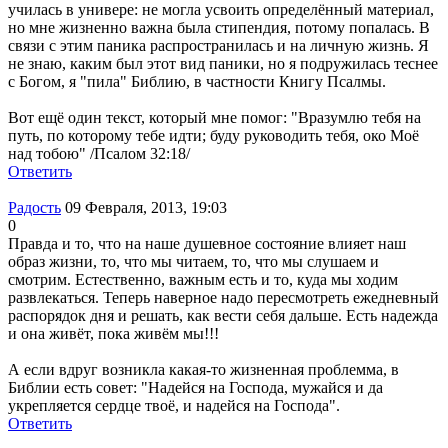
училась в универе: не могла усвоить определённый материал,
но мне жизненно важна была стипендия, потому попалась. В
связи с этим паника распространилась и на личную жизнь. Я
не знаю, каким был этот вид паники, но я подружилась теснее
с Богом, я "пила" Библию, в частности Книгу Псалмы.
Вот ещё один текст, который мне помог: "Вразумлю тебя на
путь, по которому тебе идти; буду руководить тебя, око Моё
над тобою" /Псалом 32:18/
Ответить
Радость
09 Февраля, 2013, 19:03
0
Правда и то, что на наше душевное состояние влияет наш
образ жизни, то, что мы читаем, то, что мы слушаем и
смотрим. Естественно, важным есть и то, куда мы ходим
развлекаться. Теперь наверное надо пересмотреть ежедневный
распорядок дня и решать, как вести себя дальше. Есть надежда
и она живёт, пока живём мы!!!
А если вдруг возникла какая-то жизненная проблемма, в
Библии есть совет: "Надейся на Господа, мужайся и да
укрепляется сердце твоё, и надейся на Господа".
Ответить