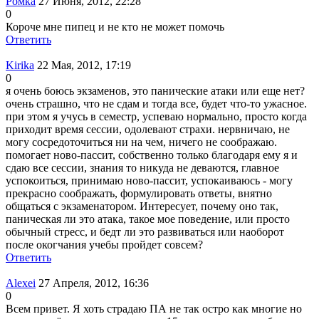
Ромка
27 Июня, 2012, 22:28
0
Короче мне пипец и не кто не может помочь
Ответить
Kirika
22 Мая, 2012, 17:19
0
я очень боюсь экзаменов, это панические атаки или еще нет?
очень страшно, что не сдам и тогда все, будет что-то ужасное.
при этом я учусь в семестр, успеваю нормально, просто когда
приходит время сессии, одолевают страхи. нервничаю, не
могу сосредоточиться ни на чем, ничего не соображаю.
помогает ново-пассит, собственно только благодаря ему я и
сдаю все сессии, знания то никуда не деваются, главное
успокоиться, принимаю ново-пассит, успокаиваюсь - могу
прекрасно соображать, формулировать ответы, внятно
общаться с экзаменатором. Интересует, почему оно так,
паническая ли это атака, такое мое поведение, или просто
обычный стресс, и бедт ли это развиваться или наоборот
после окогчания учебы пройдет совсем?
Ответить
Alexеi
27 Апреля, 2012, 16:36
0
Всем привет. Я хоть страдаю ПА не так остро как многие но