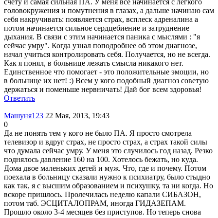
счету и самая сильная ПА. У меня все начинается с легкого
головокружения и помутнения в глазах, а дальше начинаю сам
себя накручивать: появляется страх, всплеск адреналина а
потом начинается сильное сердцебиение и затруднение
дыхания. В связи с этим начинается паника с мыслями : "я
сейчас умру". Когда узнал поподробнее об этом диагнозе,
начал учиться контролировать себя. Получается, но не всегда.
Как я понял, в больнице лежать смысла никакого нет.
Единственное что помогает - это положительные эмоции, но
в больнице их нет! :) Всем у кого подобный диагноз советую
держаться и поменьше нервничать! Дай бог всем здоровья!
Ответить
Машуня123
22 Мая, 2013, 19:43
0
Да не понять тем у кого не было ПА. Я просто смотрела
телевизор и вдруг страх, не просто страх, а страх такой силы
что думала сейчас умру. У меня это случилось год назад. Резко
поднялось давление 160 на 100. Хотелось бежать, но куда.
Дома двое маленьких детей и муж. Что, где и почему. Потом
поехала в больницу сказали нужно к психиатру, было стыдно
как так, я с высшим образованием и психушку, та ни когда. Но
вскоре пришлось. Пролечилась неделю капали СИБАЗОН,
потом таб. ЭСЦИТАЛОПРАМ, иногда ГИДАЗЕПАМ.
Прошло около 3-4 месяцев без приступов. Но теперь снова