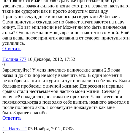
постоянно загибает вправо сразу же при начале приступа
увеличены зрачки сильно и когда смотрю в зеркало наступают
такие же судороги как и просто допустим когда иду.
Приступы секундные и по много раз в день до 20 бывает.
Сами приступы секундные но бывает затягиваются на пару
минут. По ээг эпилепсии нет.Может ли это быть паническая
атака? Очень нужна помощь врачи не знают что со мной. Ещё
одна вещь, после принятия депакина от судорог приступы эти
усилились.
Ответить
Полина 777
16 Декабря, 2012, 17:52
0
Здравствуйте! У меня начались панические атаки 2,5 года
назад и до сих пор не могу вылечить это. В один момент я
резко бросила пить и курить и тут они дали о себе знать. Были
большие проблемы с личной жизнью.Депрессия и нервные
срывы стали неотъемлемой частью моей жизни. Сейчас у
меня всё наладилось,но атаки не проходят. Чаще всего они
появляются,когда я позволяю себе выпить немного алкоголя и
после полового акта. Посоветуйте пожалуйста как мне
быть.Заранее спасибо.
Ответить
"""Настя"""
05 Ноября, 2012, 07:08