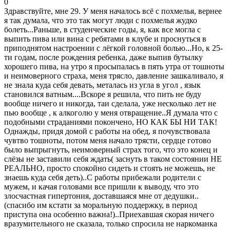
0
Здравствуйте, мне 29. У меня началось всё с похмелья, вернее
я так думала, что это так могут люди с похмелья жудко
болеть...Раньше, в студенческие годы, я, как все могла с
выпить пива или вина с ребятами в клубе и проснуться в
приподнятом настроении с лёгкой головной болью...Но, к 25-
ти годам, после рождения ребенка, даже выпив бутылку
хорошего пива, на утро я просыпалась в пять утра от тошноты
и неимоверного страха, меня трясло, давление зашкаливало, я
не знала куда себя девать, металась из угла в угол , язык
становился ватным....Вскоре я решила, что пить не буду
вообще ничего и никогда, таи сделала, уже несколько лет не
пью вообще , к алкоголю у меня отвращение..Я думала что с
подобными страданиями покончено, НО КАК БЫ НИ ТАК!
Однажды, придя домой с работы на обед, я почувствовала
чувтво тошноты, потом меня начало трясти, сердце готово
было выпрыгнуть, неимоверный страх того, что это конец и
слёзы не заставили себя ждать( заснуть в таком состоянии НЕ
РЕАЛЬНО, просто спокойно сидеть и стоять не можешь, не
знаешь куда себя деть)..С работы прибежали родители с
мужем, и качая головами все пришли к выводу, что это
злосчастная гипертония, доставшаяся мне от дедушки..
(спасибо им кстати за моральную поддержку, в период
приступа она особенно важна!)..Приехавшая скорая ничего
вразумительного не сказала, только спросила не наркоманка