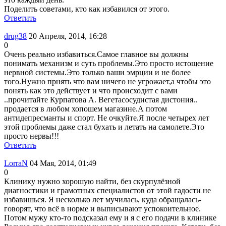
Поделить советами, кто как избавился от этого.
Ответить
drug38
20 Апреля, 2014, 16:28
0
Очень реально избавиться.Самое главное вы должны
понимать механизм и суть проблемы.Это просто истощение
нервной системы.Это только ваши эмрции и не более
того.Нужно прнять что вам ничего не угрожает,а чтобы это
понять как это действует и что происходит с вами
..прочитайте Курпатова А. Вегетасосудистая дистония..
продается в любом хопошем магазине.А потом
антидепресманты и спорт. Не очкуйте.Я после четырех лет
этой проблемы даже стал бухать и летать на самолете.Это
просто нервы!!!
Ответить
LorraN
04 Мая, 2014, 01:49
0
Клинику нужно хорошую найти, без скурпулёзной
диагностики и грамотных специалистов от этой гадости не
избавишься. Я несколько лет мучилась, куда обращалась-
говорят, что всё в норме и выписывают успокоительное.
Потом мужу кто-то подсказал ему и я с его подачи в клинике