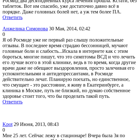
Росмид два десятидневных курса лечения прошла. Кстати, без
таблеток. Вот им спасибо, уже достаточно давно всё в
порядке. Даже головных болей нет, а уж тем более ПА.
Ответить
Анжелика Симонова
30 Мая, 2014, 02:42
0
Я об Росмиде уже не первый раз слышу положительные
отзывы. В последнее время страдаю бессонницей, мучают
головные боли и слабость...Искала в интернете как с этим
бороться, многие пишут, что это симптомы ВСД и что лечить
его лучше всего в этой клинике, ведь в то время, когда другие
врачи даже не обещают выздоровления, просто залечивая его
успокоительными и антидепрессантами, в Росмиде
действительно лечат. Планирую поехать, но единственное,
что смущает - это расстояние, я живу в Екатеринбурге, а
клиника в Москве, путь не близкий, но думаю собственное
здоровье стоит того, что бы проделать такой путь.
Ответить
Kpot
29 Июня, 2013, 08:43
0
Мне 25 лет. Сейчас лежу в стационаре! Вчера была 3я по