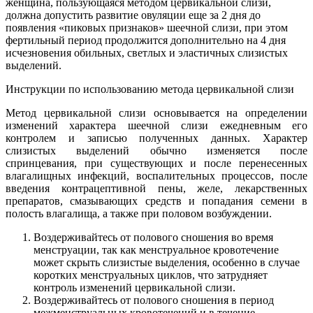
женщина, пользующаяся методом цервикальной слизи,
должна допустить развитие овуляции еще за 2 дня до
появления «пиковых признаков» шеечной слизи, при этом
фертильный период продолжится дополнительно на 4 дня
исчезновения обильных, светлых и эластичных слизистых
выделений.
Инструкции по использованию метода цервикальной слизи
Метод цервикальной слизи основывается на определении
изменений характера шеечной слизи ежедневным его
контролем и записью полученных данных. Характер
слизистых выделений обычно изменяется после
спринцевания, при существующих и после перенесенных
влагалищных инфекций, воспалительных процессов, после
введения контрацептивной пены, желе, лекарственных
препаратов, смазывающих средств и попадания семени в
полость влагалища, а также при половом возбуждении.
Воздерживайтесь от полового сношения во время
менструации, так как менструальное кровотечение
может скрыть слизистые выделения, особенно в случае
коротких менструальных циклов, что затрудняет
контроль изменений цервикальной слизи.
Воздерживайтесь от полового сношения в период
межменструальных кровотечений и в течение