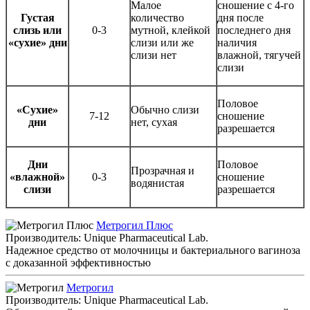
Малое
сношение с 4-го
Густая
количество
дня после
слизь или
0-3
мутной, клейкой
последнего дня
«сухие» дни
слизи или же
наличия
слизи нет
влажной, тягучей
слизи
Половое
«Сухие»
Обычно слизи
7-12
сношение
дни
нет, сухая
разрешается
Дни
Половое
Прозрачная и
«влажной»
0-3
сношение
водянистая
слизи
разрешается
Метрогил Плюс
Производитель: Unique Pharmaceutical Lab.
Надежное средство от молочницы и бактериального вагиноза
с доказанной эффективностью
Метрогил
Производитель: Unique Pharmaceutical Lab.