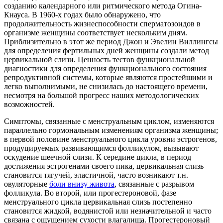
созданию календарного или ритмического метода Огина-
Кнауса. В 1960-х годах было обнаружено, что
продолжительность жизнеспособности сперматозоидов в
организме женщины соответствует нескольким дням.
Приблизительно в этот же период Джон и Эвелин Виллингсы
для определения фертильных дней женщины создали метод
цервикальной слизи. Ценность тестов функциональной
диагностики для определения функционального состояния
репродуктивной системы, которые являются простейшими и
легко выполнимыми, не снизилась до настоящего времени,
несмотря на большой прогресс наших методологических
возможностей.
Симптомы, связанные с менструальным циклом, изменяются
параллельно гормональным изменениям организма женщины;
в первой половине менструального цикла уровни эстрогенов,
продуцируемых развивающимся фолликулом, вызывают
оскудение шеечной слизи. К середине цикла, в период
достижения эстрогенами своего пика, цервикальная слизь
становится тягучей, эластичной, часто возникают т.н.
овуляторные
боли внизу живота
, связанные с разрывом
фолликула. Во второй, или прогестероновой, фазе
менструального цикла цервикальная слизь постепенно
становится жидкой, водянистой или незначительной и часто
связана с ощущением сухости влагалища. Прогестероновый