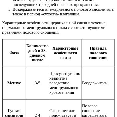
последующих трех дней после их прекращения.
Воздерживайтесь от ежедневного полового сношения, а
также в период «сухости» влагалища.
Характерные особенности цервикальной слизи в течение
нормального менструального цикла с соответствующими
правилами полового сношения.
Количество
Характерные
Правила
дней в
28-
Фаза
особенности
полового
дневном
слизи
сношения
цикле
Присутствует, но
незаметна
Мензус
3-5
вследствие
Воздержитесь
менструального
кровотечения
Половое
Густая
Слизи нет или
сношение
слизь или
2-4
присутствует в
разрешается в