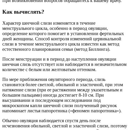
При возникновении вопросов обращайтесь к вашему врачу.
Как вычислять?
Характер шеечной слизи изменяется в течение
менструального цикла, особенно в период овуляции,
определение которого помогает в установлении фертильных
дней женщины. Способ контроля изменений цервикальной
слизи в течение менструального цикла известен как метод
естественного планирования семьи (метод Биллинга).
После менструации и в период до наступления овуляции
шеечная слизь отсутствует или наблюдается в незначительном
количестве с белым или желтоватым оттенком.
По мере приближения овуляторного периода, слизь
становится более светлой, обильной и эластичной, при этом
натяжение слизи (при ее растяжении между указательным и
большим пальцами) иногда достигает 8-10 см. При
высушивании и последующем исследовании под
микроскопом капли шеечной слизи полученный рисунок
напоминает листья папоротника («феномен папоротника»).
Обычно овуляция наблюдается спустя день после
исчезновения обильной, светлой и эластичной слизи, поэтому