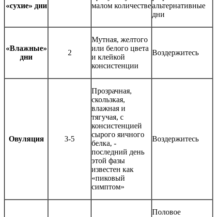
«сухие» дни
малом количестве
альтернативные
дни
Мутная, желтого
«Влажные»
или белого цвета
2
Воздержитесь
дни
и клейкой
консистенции
Прозрачная,
скользкая,
влажная и
тягучая, с
консистенцией
сырого яичного
Овуляция
3-5
Воздержитесь
белка, -
последний день
этой фазы
известен как
«пиковый
симптом»
Половое