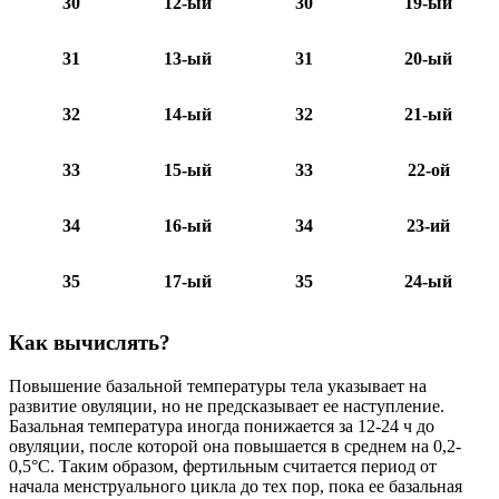
30
12-ый
30
19-ый
31
13-ый
31
20-ый
32
14-ый
32
21-ый
33
15-ый
33
22-ой
34
16-ый
34
23-ий
35
17-ый
35
24-ый
Как вычислять?
Повышение базальной температуры тела указывает на
развитие овуляции, но не предсказывает ее наступление.
Базальная температура иногда понижается за 12-24 ч до
овуляции, после которой она повышается в среднем на 0,2-
0,5°С. Таким образом, фертильным считается период от
начала менструального цикла до тех пор, пока ее базальная