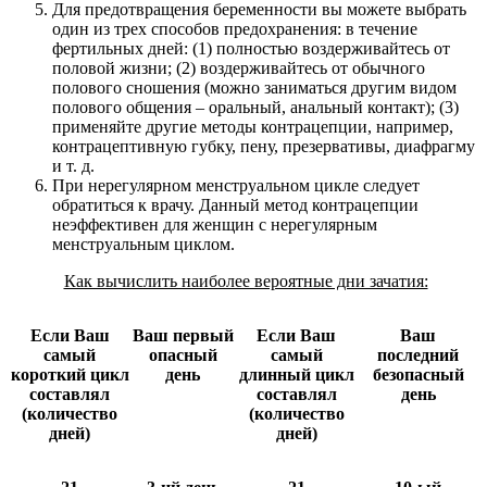
Для предотвращения беременности вы можете выбрать
один из трех способов предохранения: в течение
фертильных дней: (1) полностью воздерживайтесь от
половой жизни; (2) воздерживайтесь от обычного
полового сношения (можно заниматься другим видом
полового общения – оральный, анальный контакт); (3)
применяйте другие методы контрацепции, например,
контрацептивную губку, пену, презервативы, диафрагму
и т. д.
При нерегулярном менструальном цикле следует
обратиться к врачу. Данный метод контрацепции
неэффективен для женщин с нерегулярным
менструальным циклом.
Как вычислить наиболее вероятные дни зачатия:
Если Ваш
Ваш первый
Если Ваш
Ваш
самый
опасный
самый
последний
короткий цикл
день
длинный цикл
безопасный
составлял
составлял
день
(количество
(количество
дней)
дней)