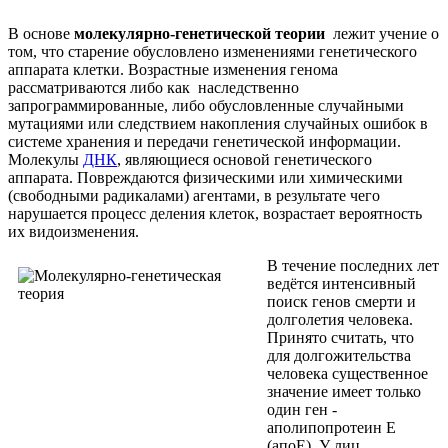
В основе
молекулярно-генетической теории
лежит учение о
том, что старение обусловлено изменениями генетического
аппарата клетки. Возрастные изменения генома
рассматриваются либо как наследственно
запрограммированные, либо обусловленные случайными
мутациями или следствием накопления случайных ошибок в
системе хранения и передачи генетической информации.
Молекулы
ДНК
, являющиеся основой генетического
аппарата. Повреждаются физическими или химическими
(свободными радикалами) агентами, в результате чего
нарушается процесс деления клеток, возрастает вероятность
их видоизменения.
В течение последних лет
ведётся интенсивный
поиск генов смерти и
долголетия человека.
Принято считать, что
для долгожительства
человека существенное
значение имеет только
один ген -
аполипопротеин Е
(апоЕ). У лиц,