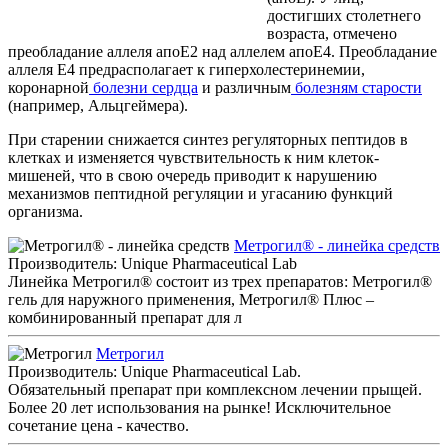
достигших столетнего
возраста, отмечено
преобладание аллеля апоЕ2 над аллелем апоЕ4. Преобладание
аллеля Е4 предрасполагает к гиперхолестеринемии,
коронарной
болезни сердца
и различным
болезням старости
(например, Альцгеймера).
При старении снижается синтез регуляторных пептидов в
клетках и изменяется чувствительность к ним клеток-
мишеней, что в свою очередь приводит к нарушению
механизмов пептидной регуляции и угасанию функций
организма.
Метрогил® - линейка средств
Производитель: Unique Pharmaceutical Lab
Линейка Метрогил® состоит из трех препаратов: Метрогил®
гель для наружного применения, Метрогил® Плюс –
комбинированный препарат для л
Метрогил
Производитель: Unique Pharmaceutical Lab.
Обязательный препарат при комплексном лечении прыщей.
Более 20 лет использования на рынке! Исключительное
сочетание цена - качество.