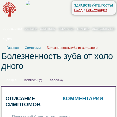
ЗДРАВСТВУЙТЕ, ГОСТЬ!
Вход
•
Регистрация
СООБЩЕСТВО
БОЛЕЗНИ
СИМПТОМЫ
ЛЕКАРСТВА
КЛИНИКИ
ОБСЛЕДОВАНИЯ
ВИДЕО
Главная
Симптомы
Болезненность зуба от холодного
Болезненность зуба от холо
дного
ОБЩАЯ
ВОПРОСЫ (0)
БЛОГИ (0)
ОПИСАНИЕ
КОММЕНТАРИИ
0
СИМПТОМОВ
Почему зуб болит от холодного