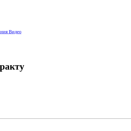
ания
Видео
тракту