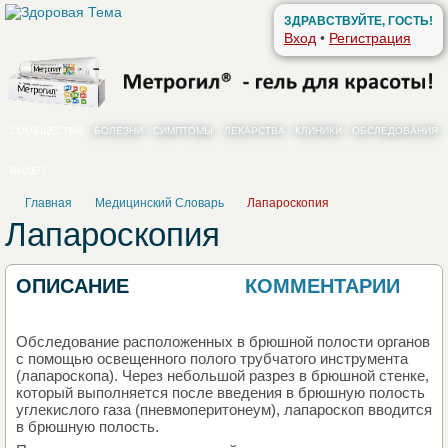
ЗДРАВСТВУЙТЕ, ГОСТЬ!
Вход
•
Регистрация
СООБЩЕСТВО
БОЛЕЗНИ
СИМПТОМЫ
ЛЕКАРСТВА
КЛИНИКИ
ОБСЛЕДОВАНИЯ
ВИДЕО
Главная
Медицинский Словарь
Лапароскопия
Лапароскопия
ОПИСАНИЕ
КОММЕНТАРИИ
0
Обследование расположенных в брюшной полости органов
с помощью освещенного полого трубчатого инструмента
(лапароскопа). Через небольшой разрез в брюшной стенке,
который выполняется после введения в брюшную полость
углекислого газа (пневмоперитонеум), лапароскоп вводится
в брюшную полость.