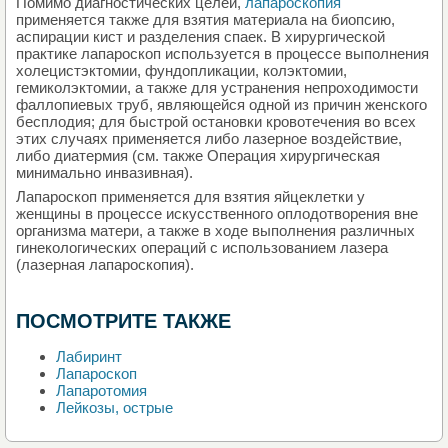
Помимо диагностических целей,
лапароскопия
применяется также для взятия материала на биопсию,
аспирации кист и разделения спаек. В хирургической
практике лапароскоп используется в процессе выполнения
холецистэктомии, фундопликации, колэктомии,
гемиколэктомии, а также для устранения непроходимости
фаллопиевых труб, являющейся одной из причин женского
бесплодия; для быстрой остановки кровотечения во всех
этих случаях применяется либо лазерное воздействие,
либо диатермия (см. также Операция хирургическая
минимально инвазивная).
Лапароскоп применяется для взятия яйцеклетки у
женщины в процессе искусственного оплодотворения вне
организма матери, а также в ходе выполнения различных
гинекологических операций с использованием лазера
(лазерная лапароскопия).
ПОСМОТРИТЕ ТАКЖЕ
Лабиринт
Лапароскоп
Лапаротомия
Лейкозы, острые