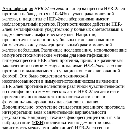
Амплификация
HER
-2/
neu
гена
и гиперэкспрессия HER-2/neu
протеина наблюдаются в 10-34% случаев рака молочной
железы, и пациенты с HER-2/neu аберрациями имеют
неблагоприятный прогноз. Прогностическое действие HER-
2/neu амплификации убедительно у больных с метастазами в
подмышечные лимфатические узлы. Напротив,
прогностическая ценность у больных с локализованным
(лимфатические узлы-отрицательным) раком молочной
железы небольшая. Различные исследования, использовавшие
иммуногистохимические методы для идентификации
гиперэкспрессии HER-2/neu протеина, пришли к различным
заключениям о связи между аномалиями
HER
-2/
neu
гена
или
протеина и выживаемостью у пациентов с локализованной
формой. Это было следствием технической
несогласованности в
иммуногистохимическом
выявлении
HER-2/neu протеина вследствие различной чувствительности
и специфичности коммерческих анти-HER-2/neu антител и
применения нескольких техник поиска антигенов в
формалин-фиксированных парафиновых тканях.
Дополнительно, отсутствие стандартизированного протокола
интерпретации вела к значительной вариабельности
результатов. Например, техника флюоресценцентной in situ
гибридизации
(FISH)
последовательно демонстрировала
зависимость между амплификацией HER-2/neu гена и