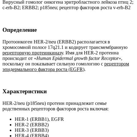
Вирусный гомолог онкогена эритробластного лейкоза птиц 2;
c-erb-B2; ERBB2; p185neu; рецептор факторов роста v-erb-B2
Определение
Протоонкоген HER-2/neu (ERBB2) располагается в
хромосомной полосе 17q21.1 и кодирует трансмембранную
рецепторную протеинкиназу
. Имя для HER-2 протеина
происходит от «
Human
Epidermal
growth
factor
Receptor
»,
поскольку он показывает сильную гомологию с
рецептором
эпидермального фактора роста (EGFR)
.
Характеристики
HER-2/neu (p185neu) протеин принадлежит семье
родственных рецепторов факторов роста включая:
HER-1 (ERBB1), EGFR
HER-2 (ERBB2)
HER-3 (ERBB3)
HER-4 (ERBB4)