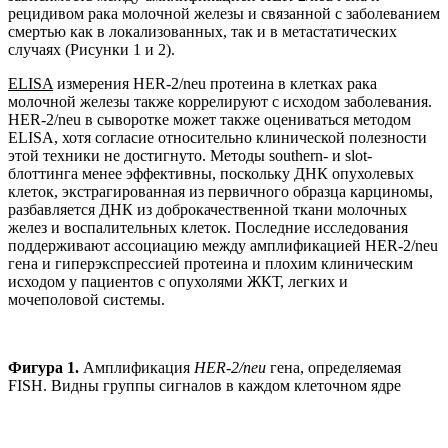
рецидивом рака молочной железы и связанной с заболеванием
смертью как в локализованных, так и в метастатических
случаях (Рисунки 1 и 2).
ELISA
измерения HER-2/neu протеина в клетках рака
молочной железы также коррелируют с исходом заболевания.
HER-2/neu в сыворотке может также оцениваться методом
ELISA, хотя согласие относительно клинической полезности
этой техники не достигнуто. Методы southern- и slot-
блоттинга менее эффективны, поскольку ДНК опухолевых
клеток, экстрагированная из первичного образца карциномы,
разбавляется ДНК из доброкачественной ткани молочных
желез и воспалительных клеток. Последние исследования
поддерживают ассоциацию между амплификацией HER-2/neu
гена и гиперэкспрессией протеина и плохим клиническим
исходом у пациентов с опухолями ЖКТ, легких и
мочеполовой системы.
Фигура 1.
Амплификация
HER-2/neu
гена, определяемая
FISH. Видны группы сигналов в каждом клеточном ядре