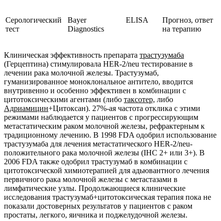
Серологический
Bayer
ELISA
Прогноз, ответ
тест
Diagnostics
на терапию
Клиническая эффективность препарата
трастузумаба
(Герцептина) стимулировала HER-2/neu тестирование в
лечении рака молочной железы. Трастузумаб,
гуманизированное моноклональное антитело, вводится
внутривенно и особенно эффективен в комбинации с
цитотоксическими агентами (либо
таксотер,
либо
Адриамицин
+Цитоксан). 27%-ая частота отклика с этими
режимами наблюдается у пациентов с прогрессирующим
метастатическим раком молочной железы, рефрактерным к
традиционному лечению. В 1998 FDA одобрил использование
трастузумаба для лечения метастатического HER-2/neu-
положительного рака молочной железы (IHC 2+ или 3+). В
2006 FDA также одобрил трастузумаб в комбинации с
цитотоксической химиотерапией для адьювантного лечения
первичного рака молочной железы с метастазами в
лимфатические узлы. Продолжающиеся клинические
исследования трастузумаб+цитотоксическая терапия пока не
показали достоверных результатов у пациентов с раком
простаты, легкого, яичника и поджелудочной железы.