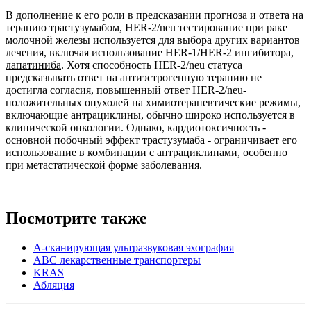
В дополнение к его роли в предсказании прогноза и ответа на
терапию трастузумабом, HER-2/neu тестирование при раке
молочной железы используется для выбора других вариантов
лечения, включая использование HER-1/HER-2 ингибитора,
лапатиниба
. Хотя способность HER-2/neu статуса
предсказывать ответ на антиэстрогенную терапию не
достигла согласия, повышенный ответ HER-2/neu-
положительных опухолей на химиотерапевтические режимы,
включающие антрациклины, обычно широко используется в
клинической онкологии. Однако, кардиотоксичность -
основной побочный эффект трастузумаба - ограничивает его
использование в комбинации с антрациклинами, особенно
при метастатической форме заболевания.
Посмотрите также
A-сканирующая ультразвуковая эхография
ABC лекарственные транспортеры
KRAS
Абляция