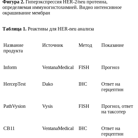
Фигура 2.
Гиперэкспрессия HER-2/neu протеина,
определяемая иммуногистохимией. Видно интенсивное
окрашивание мембран
Таблица 1.
Реактивы для HER-neu анализа
Название
Источник
Метод
Показание
продукта
Inform
VentanaMedical
FISH
Прогноз
HercepTest
Dako
IHC
Ответ на
герцептин
PathVysion
Vysis
FISH
Прогноз, ответ
на таксотер
CB11
VentanaMedical
IHC
Ответ на
герцептин