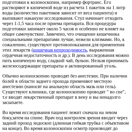
подготовки к колоноскопии, например фортранс. Его
растворяют в кипяченой воде из расчета 1 пакетик на
1 литр
воды (количество пакетиков зависит от веса пациента) и
выпивают накануне исследования. Стул начинает отходить
через 1-1,5 часа после приема препарата. Вся процедура
подготовки занимает около 5 часов и особенно не влияет на
общее самочувствие. Замечено, что очищение кишечника
специальными препаратами лучше, нежели клизмами. Но, к
сожалению, существуют противопоказания для применения
этих лекарств (
кишечная непроходимость
, выраженная
сердечная недостаточность и др.). В день исследования можно
пить кипяченую воду, сладкий чай, бульон. Нельзя принимать
железосодержащие препараты и активированный уголь.
Обычно колоноскопию проводят без анестезии. При наличии
болей в области заднего прохода применяют местную
анестезию (наносят на анальную область мазь или гель).
Существуют клиники, где колоноскопию проводят " во сне",
т.е вводят лекарственный препарат в вену и вы ненадолго
засыпаете.
Во время исследования пациент лежит сначала на левом
боку,затем на спине. Врач под контролем зрения вводит через
задний проход эндоскоп (длинная гибкая трубка с объективом
на конце). Во время колоноскопии осмотр производят до