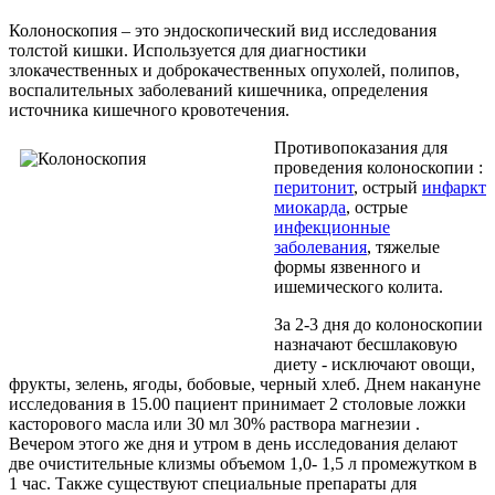
Колоноскопия – это эндоскопический вид исследования
толстой кишки. Используется для диагностики
злокачественных и доброкачественных опухолей, полипов,
воспалительных заболеваний кишечника, определения
источника кишечного кровотечения.
Противопоказания для
проведения колоноскопии :
перитонит
, острый
инфаркт
миокарда
, острые
инфекционные
заболевания
, тяжелые
формы язвенного и
ишемического
колита
.
За 2-3 дня до колоноскопии
назначают бесшлаковую
диету - исключают овощи,
фрукты, зелень, ягоды, бобовые, черный хлеб. Днем накануне
исследования в 15.00 пациент принимает 2 столовые ложки
касторового масла или 30 мл 30% раствора магнезии .
Вечером этого же дня и утром в день исследования делают
две очистительные клизмы объемом 1,0-
1,5 л
промежутком в
1 час. Также существуют специальные препараты для