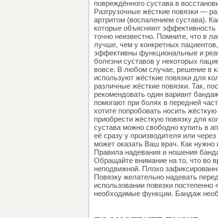
повреждённого сустава в восстанов
Разгрузочные жёсткие повязки — раз
артритом (воспалением сустава). К
которые объясняют эффективность п
точно неизвестно. Помните, что в 
лучше, чем у конкретных пациентов,
эффективны функциональные и реаб
болезни суставов у некоторых пацие
вовсе. В любом случае, решение в 
используют жёсткие повязки для ко
различные жёсткие повязки. Так, по
рекомендовать один вариант бандаж
помогают при болях в передней част
хотите попробовать носить жёсткую 
приобрести жёсткую повязку для ко
сустава можно свободно купить в ап
её сразу у производителя или через
может оказать Ваш врач. Как нужно 
Правила надевания и ношения банда
Обращайте внимание на то, что во 
неподвижной. Плохо зафиксированна
Повязку желательно надевать перед
использовании повязки постепенно 
необходимые функции. Бандаж необ