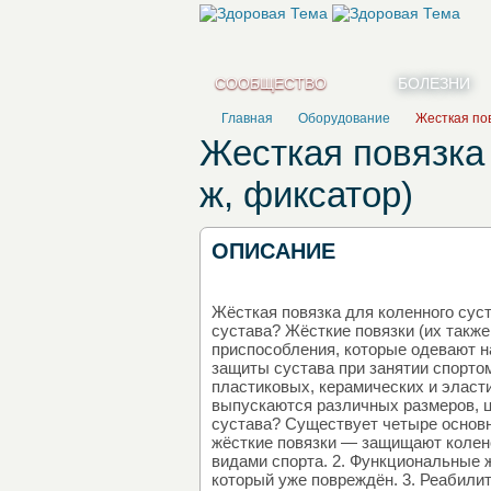
СООБЩЕСТВО
БОЛЕЗНИ
Главная
Оборудование
Жесткая пов
Жесткая повязка 
ж, фиксатор)
ОПИСАНИЕ
Жёсткая повязка для коленного суст
сустава? Жёсткие повязки (их такж
приспособления, которые одевают н
защиты сустава при занятии спорто
пластиковых, керамических и эласт
выпускаются различных размеров, ц
сустава? Существует четыре основн
жёсткие повязки — защищают колено
видами спорта. 2. Функциональные 
который уже повреждён. 3. Реабили