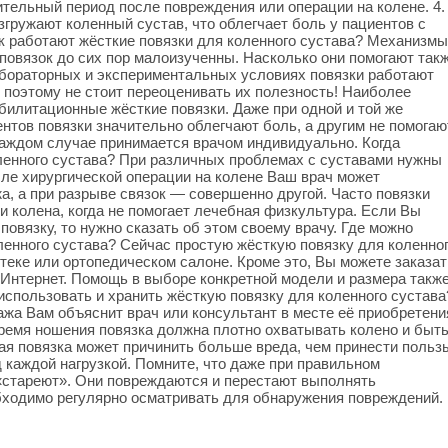
ительный период после повреждения или операции на колене. 4.
гружают коленный сустав, что облегчает боль у пациентов с
ак работают жёсткие повязки для коленного сустава? Механизмы
овязок до сих пор малоизученны. Насколько они помогают так
лабораторных и экспериментальных условиях повязки работают
 поэтому не стоит переоценивать их полезность! Наиболее
илитационные жёсткие повязки. Даже при одной и той же
нтов повязки значительно облегчают боль, а другим не помогаю
каждом случае принимается врачом индивидуально. Когда
ленного сустава? При различных проблемах с суставами нужны
сле хирургической операции на колене Ваш врач может
а, а при разрыве связок — совершенно другой. Часто повязки
и колена, когда не помогает лечебная физкультура. Если Вы
повязку, то нужно сказать об этом своему врачу. Где можно
ленного сустава? Сейчас простую жёсткую повязку для коленно
теке или ортопедическом салоне. Кроме это, Вы можете заказат
 Интернет. Помощь в выборе конкретной модели и размера такж
использовать и хранить жёсткую повязку для коленного сустава
жа Вам объяснит врач или консультант в месте её приобретени
время ношения повязка должна плотно охватывать колено и быт
я повязка может причинить больше вреда, чем принести польз
 каждой нагрузкой. Помните, что даже при правильном
«стареют». Они повреждаются и перестают выполнять
ходимо регулярно осматривать для обнаружения повреждений.