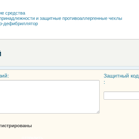
ие средства
принадлежности и защитные противоаллергенные чехлы
р-дефибриллятор
Й
рий:
Защитный код
:
егистрированы
ОТПРАВИТЬ