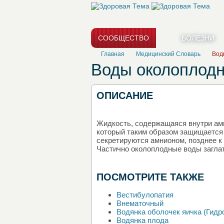
СООБЩЕСТВО
БОЛЕЗНИ
Главная
Медицинский Словарь
Вод
Воды околоплод
ОПИСАНИЕ
Жидкость, содержащаяся внутри амн
который таким образом защищается
секретируются амнионом, позднее к
Частично околоплодные воды заглат
ПОСМОТРИТЕ ТАКЖЕ
Вестибулопатия
Внематочный
Водянка оболочек яичка (Гидр
Водянка плода