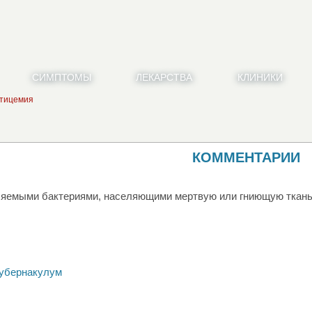
СИМПТОМЫ
ЛЕКАРСТВА
КЛИНИКИ
тицемия
КОММЕНТАРИИ
ляемыми бактериями, населяющими мертвую или гниющую ткань
губернакулум