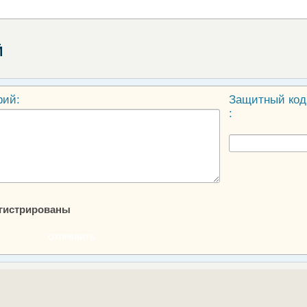
Й
рий:
Защитный код
:
егистрированы
ОТПРАВИТЬ