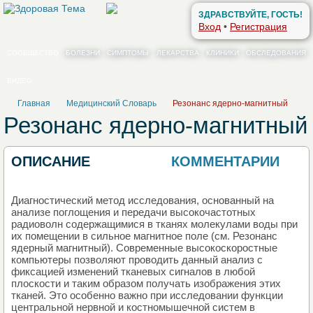
ЗДРАВСТВУЙТЕ, ГОСТЬ!
Вход
•
Регистрация
СООБЩЕСТВО
БОЛЕЗНИ
СИМПТОМЫ
ЛЕКАРСТВА
КЛИНИКИ
ОБСЛЕДОВАНИЯ
ВИДЕО
Главная
Медицинский Словарь
Резонанс ядерно-магнитный
Резонанс ядерно-магнитный
ОПИСАНИЕ
КОММЕНТАРИИ
0
Диагностический метод исследования, основанный на
анализе поглощения и передачи высокочастотных
радиоволн содержащимися в тканях молекулами воды при
их помещении в сильное магнитное поле (см. Резонанс
ядерный магнитный). Современные высокоскоростные
компьютеры позволяют проводить данный анализ с
фиксацией изменений тканевых сигналов в любой
плоскости и таким образом получать изображения этих
тканей. Это особенно важно при исследовании функции
центральной нервной и костномышечной систем в