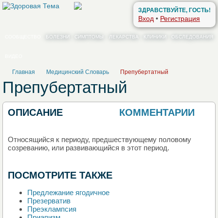
ЗДРАВСТВУЙТЕ, ГОСТЬ!
Вход
•
Регистрация
СООБЩЕСТВО
БОЛЕЗНИ
СИМПТОМЫ
ЛЕКАРСТВА
КЛИНИКИ
ОБСЛЕДОВАНИЯ
ВИДЕО
Главная
Медицинский Словарь
Препубертатный
Препубертатный
ОПИСАНИЕ
КОММЕНТАРИИ
0
Относящийся к периоду, предшествующему половому
созреванию, или развивающийся в этот период.
ПОСМОТРИТЕ ТАКЖЕ
Предлежание ягодичное
Презерватив
Преэклампсия
Приапизм